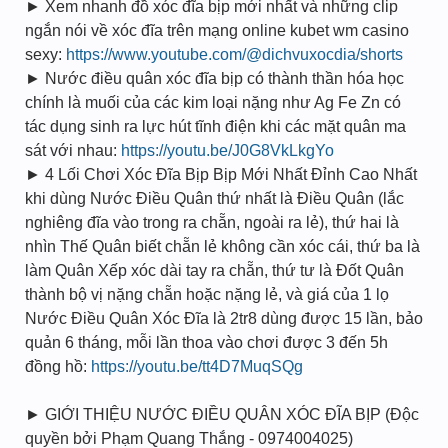
► Xem nhanh đồ xóc đĩa bịp mới nhất và những clip
ngắn nói về xóc đĩa trên mạng online kubet wm casino
sexy:
https://www.youtube.com/@dichvuxocdia/shorts
► Nước điều quân xóc đĩa bịp có thành thần hóa học
chính là muối của các kim loại nặng như Ag Fe Zn có
tác dụng sinh ra lực hút tĩnh điện khi các mặt quân ma
sát với nhau:
https://youtu.be/J0G8VkLkgYo
► 4 Lối Chơi Xóc Đĩa Bịp Bịp Mới Nhất Đỉnh Cao Nhất
khi dùng Nước Điều Quân thứ nhất là Điều Quân (lắc
nghiêng đĩa vào trong ra chẵn, ngoài ra lẻ), thứ hai là
nhìn Thế Quân biết chẵn lẻ không cần xóc cái, thứ ba là
làm Quân Xếp xóc dài tay ra chẵn, thứ tư là Đốt Quân
thành bộ vị nặng chẵn hoặc nặng lẻ, và giá của 1 lọ
Nước Điều Quân Xóc Đĩa là 2tr8 dùng được 15 lần, bảo
quản 6 tháng, mỗi lần thoa vào chơi được 3 đến 5h
đồng hồ:
https://youtu.be/tt4D7MuqSQg
► GIỚI THIỆU NƯỚC ĐIỀU QUÂN XÓC ĐĨA BỊP (Độc
quyền bởi Phạm Quang Thắng - 0974004025)