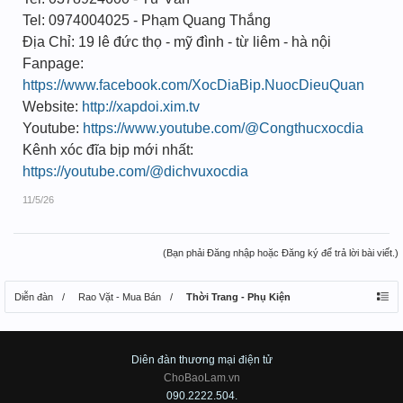
Tel: 0974004025 - Phạm Quang Thắng
Địa Chỉ: 19 lê đức thọ - mỹ đình - từ liêm - hà nội
Fanpage:
https://www.facebook.com/XocDiaBip.NuocDieuQuan
Website:
http://xapdoi.xim.tv
Youtube:
https://www.youtube.com/@Congthucxocdia
Kênh xóc đĩa bịp mới nhất:
https://youtube.com/@dichvuxocdia
11/5/26
(Bạn phải Đăng nhập hoặc Đăng ký để trả lời bài viết.)
Diễn đàn
Rao Vặt - Mua Bán
Thời Trang - Phụ Kiện
Diên đàn thương mại điện tử
ChoBaoLam.vn
090.2222.504.