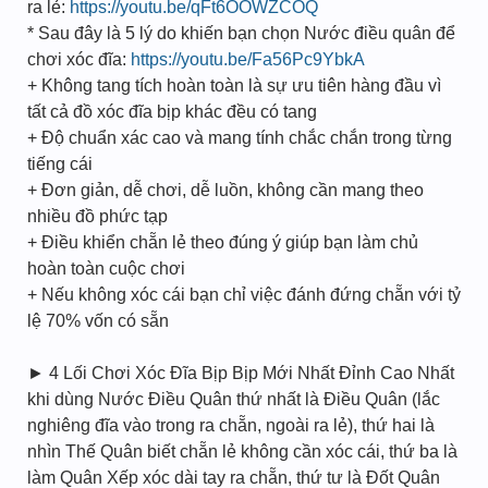
ra lẻ:
https://youtu.be/qFt6OOWZCOQ
* Sau đây là 5 lý do khiến bạn chọn Nước điều quân để
chơi xóc đĩa:
https://youtu.be/Fa56Pc9YbkA
+ Không tang tích hoàn toàn là sự ưu tiên hàng đầu vì
tất cả đồ xóc đĩa bịp khác đều có tang
+ Độ chuẩn xác cao và mang tính chắc chắn trong từng
tiếng cái
+ Đơn giản, dễ chơi, dễ luồn, không cần mang theo
nhiều đồ phức tạp
+ Điều khiển chẵn lẻ theo đúng ý giúp bạn làm chủ
hoàn toàn cuộc chơi
+ Nếu không xóc cái bạn chỉ việc đánh đứng chẵn với tỷ
lệ 70% vốn có sẵn
► 4 Lối Chơi Xóc Đĩa Bịp Bịp Mới Nhất Đỉnh Cao Nhất
khi dùng Nước Điều Quân thứ nhất là Điều Quân (lắc
nghiêng đĩa vào trong ra chẵn, ngoài ra lẻ), thứ hai là
nhìn Thế Quân biết chẵn lẻ không cần xóc cái, thứ ba là
làm Quân Xếp xóc dài tay ra chẵn, thứ tư là Đốt Quân