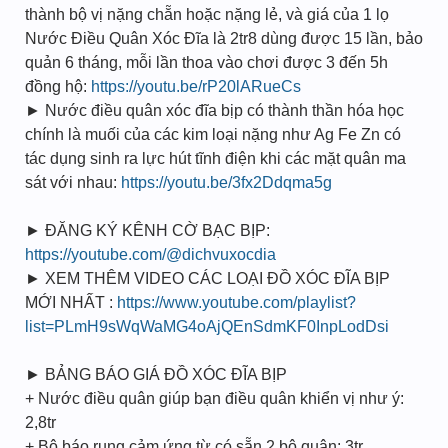
thành bộ vị nặng chẵn hoặc nặng lẻ, và giá của 1 lọ
Nước Điều Quân Xóc Đĩa là 2tr8 dùng được 15 lần, bảo
quản 6 tháng, mỗi lần thoa vào chơi được 3 đến 5h
đồng hộ:
https://youtu.be/rP20lARueCs
► Nước điều quân xóc đĩa bịp có thành thần hóa học
chính là muối của các kim loại nặng như Ag Fe Zn có
tác dụng sinh ra lực hút tĩnh điện khi các mặt quân ma
sát với nhau:
https://youtu.be/3fx2Ddqma5g
► ĐĂNG KÝ KÊNH CỜ BẠC BỊP:
https://youtube.com/@dichvuxocdia
► XEM THÊM VIDEO CÁC LOẠI ĐỒ XÓC ĐĨA BỊP
MỚI NHẤT :
https://www.youtube.com/playlist?
list=PLmH9sWqWaMG4oAjQEnSdmKF0InpLodDsi
► BẢNG BÁO GIÁ ĐỒ XÓC ĐĨA BỊP
+ Nước điều quân giúp bạn điều quân khiển vị như ý:
2,8tr
+ Bộ báo rung cảm ứng từ có sẵn 2 bộ quân: 3tr