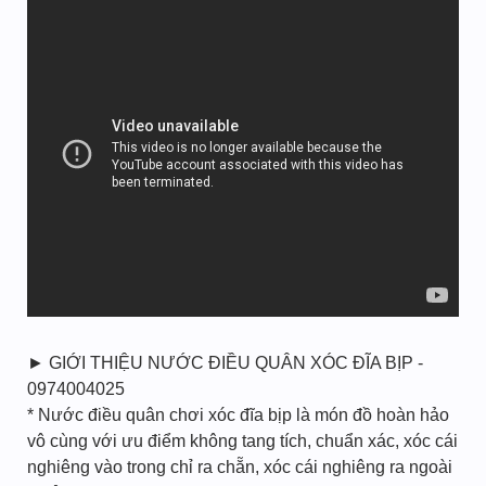
► GIỚI THIỆU NƯỚC ĐIỀU QUÂN XÓC ĐĨA BỊP -
0974004025
* Nước điều quân chơi xóc đĩa bịp là món đồ hoàn hảo
vô cùng với ưu điểm không tang tích, chuẩn xác, xóc cái
nghiêng vào trong chỉ ra chẵn, xóc cái nghiêng ra ngoài