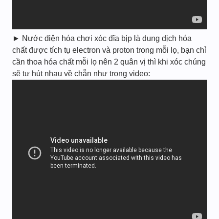
► Nước điện hóa chơi xóc đĩa bịp là dung dịch hóa
chất được tích tụ electron và proton trong mỗi lọ, bạn chỉ
cần thoa hóa chất mỗi lọ nên 2 quân vị thì khi xóc chúng
sẽ tự hút nhau về chẵn như trong video: