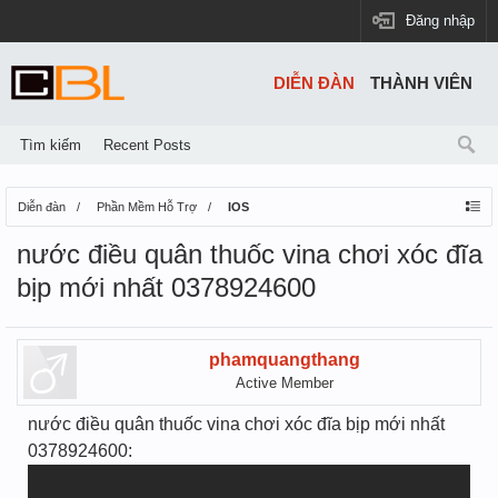
Đăng nhập
DIỄN ĐÀN
THÀNH VIÊN
Tìm kiếm
Recent Posts
Diễn đàn
Phần Mềm Hỗ Trợ
IOS
nước điều quân thuốc vina chơi xóc đĩa
bịp mới nhất 0378924600
phamquangthang
Active Member
nước điều quân thuốc vina chơi xóc đĩa bịp mới nhất
0378924600: