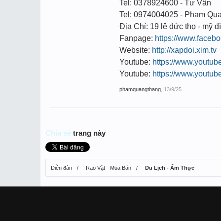
Tel: 0378924600 - Tư Vấn
Tel: 0974004025 - Phạm Qu
Địa Chỉ: 19 lê đức thọ - mỹ đì
Fanpage:
https://www.face
Website:
http://xapdoi.xim.tv
Youtube:
https://www.youtu
Youtube:
https://www.youtu
phamquangthang
,
13/9/25
Chia sẻ
trang này
Diễn đàn
Rao Vặt - Mua Bán
Du Lịch - Ẩm Thực