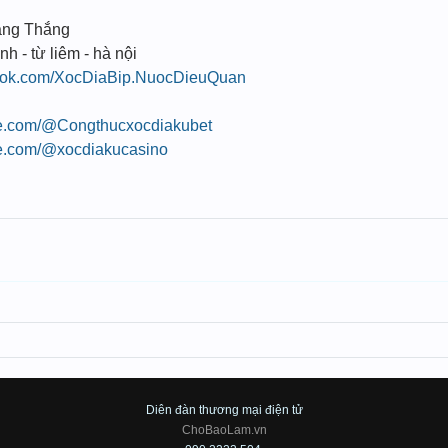
ang Thắng
nh - từ liêm - hà nội
book.com/XocDiaBip.NuocDieuQuan
be.com/@Congthucxocdiakubet
be.com/@xocdiakucasino
Diên đàn thương mại điện tử
ChoBaoLam.vn