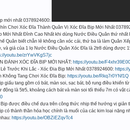
ịp mới nhất 0378924600:
ín Chơi Xóc Đĩa Thành Quân Vị Xóc Đĩa Bịp Mới Nhất 037
̣p Mới Nhất Đỉnh Cao Nhất khi dùng Nước Điều Quân thứ nhất l
 Thế Quân biết chẵn lẻ không cần xóc cái, thứ ba là làm Quân Xế
ẻ, và giá của 1 lọ Nước Điều Quân Xóc Đĩa là 2tr8 dùng được 1
s://youtu.be/zrYwVKgS7jc
ĐÁNH XÓC ĐĨA BỊP MỚI NHẤT:
https://youtu.be/F4xhr39E0
Lẻ Trước Khi Lắc - Xóc Đia Bịp Mới Nhất 0378924600:
https:
Không Tang Chơi Xóc Đĩa Bịp:
https://youtu.be/Rkq7r0YNf1Q
̣p giấu tang gồm có bát, màn soi, sạc bát, bộ rung điều khiển từ
̣ động là 5tr5, khoảng cách bát và màn soi tối thiểu 7m có vật 
r0
̣p được điều chế dựa trên công thức nhịp thế hướng vị giản t
 có thành thần hóa học chính là muối của các kim loại nặng n
i nhau:
https://youtu.be/OBZiEZqvTc4