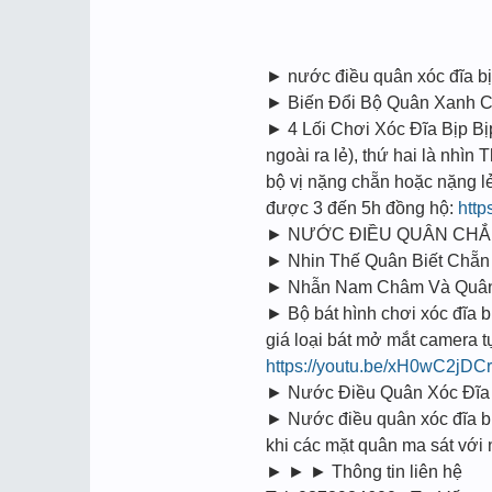
► nước điều quân xóc đĩa b
► Biến Đổi Bộ Quân Xanh Ch
► 4 Lối Chơi Xóc Đĩa Bịp Bi
ngoài ra lẻ), thứ hai là nhìn
bộ vị nặng chẵn hoặc nặng l
được 3 đến 5h đồng hộ:
http
► NƯỚC ĐIỀU QUÂN CHẮN 
► Nhin Thế Quân Biết Chẵn 
► Nhẫn Nam Châm Và Quân 
► Bộ bát hình chơi xóc đĩa bi
giá loại bát mở mắt camera tư
https://youtu.be/xH0wC2jDC
► Nước Điều Quân Xóc Đĩa Bi
► Nước điều quân xóc đĩa bịp
khi các mặt quân ma sát vớ
► ► ► Thông tin liên hệ