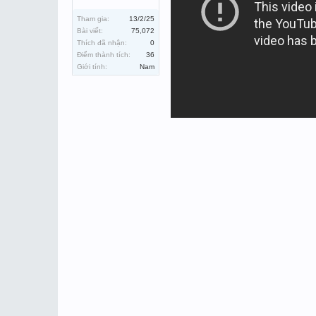
Tham gia:
13/2/25
Bài viết:
75,072
Thích đã nhận:
0
Điểm thành tích:
36
Giới tính:
Nam