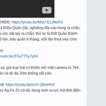
8924600:
https://youtu.be/MuU-ELI9wR4
à Điều Quân (lắc nghiêng đĩa vào trong ra chẵn,
p xóc dài tay ra chẵn, thứ tư là Đốt Quân thành
5 lần, bảo quản 6 tháng, mỗi lần thoa vào chơi
0w
//youtu.be/3Tw7T5y7y84
 xa, giá loại bát có khiển mở mắt camera là 7tr4,
cản và tối đa 20m không vật cản:
hể:
https://youtu.be/suX-QbmnKtI
hư Ag Fe Zn có tác dụng sinh ra lực hút tĩnh điện