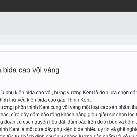
 bida cao vội vàng
u phụ kiện bida cao vội, hưng vượng Kent là đơn lựa chọn đáng
dính thứ yếu kiện bida cao gấp Thịnh Kent:
lượng: phồn thịnh Kent cung vội vàng một loạt các sản phẩm thứ
n khác, cửa dãy đảm bảo rằng khách hàng giàu giàu sự chọn lọ
 đoản cú cạc nguyên liệu đặt, đảm bảo trên dưới bền và tiệm s
hịnh Kent là một cửa dây phụ kiện bida nhiều uy tín và ghê ng
 tin tức tự khách dính chuẩn y chồng lượng sản phẩm và xê vụ 