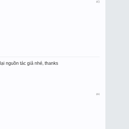
#3
ại nguồn tác giả nhé, thanks
#4