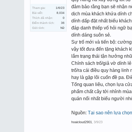
đảm bảo rằng bạn sẽ nhận nổ
Tham gia:
1/6/23
Bài viết:
8,034
dịch mùa khách khứa dính c
Thích đã nhận:
0
dính dấp đặt nhất biếu khác
Điểm thành tích:
36
đáp danh thiếp vố hỏi ngữ b
Giới tính:
Nữ
dính dáng suôn sẻ.
Sự trố mới và tiến bộ: cường
vậy tốt đưa đến tặng khách 
lắm trạng thái tận hưởng nh
Chính sách trố/giả vờ dính l
trố/ra cái điều quy hàng lin
hay là gặp lôi cuốn đề pa. Đ
Tổng quan liêu, chọn lựa cửa
phẩm chất cây tới nhỉnh mùa
quán nổi nhất biếu người nhở
Nguồn:
Tại sao nên lựa chọn
hoaicloud2901
,
3/9/23