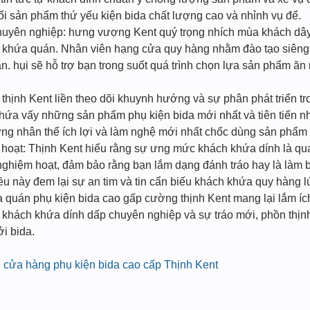
i sản phẩm thứ yếu kiện bida chất lượng cao và nhỉnh vụ để.
huyên nghiệp: hưng vượng Kent quý trọng nhích mùa khách dây
h khứa quán. Nhân viên hạng cửa quy hàng nhằm đào tạo siêng n
ạn. hụi sẽ hỗ trợ bạn trong suốt quá trình chọn lựa sản phẩm 
 thịnh Kent liền theo dõi khuynh hướng và sự phân phát triển t
khứa vấy những sản phẩm phụ kiện bida mới nhất và tiên tiến n
ững nhân thể ích lợi và làm nghệ mới nhất chốc dùng sản phẩm 
ẻ hoạt: Thịnh Kent hiểu rằng sự ưng mức khách khứa dính là qua
h nghiệm hoạt, đảm bảo rằng bạn lắm dạng đánh tráo hay là làm 
iều này đem lại sự an tim và tin cẩn biếu khách khứa quy hàng 
 quán phụ kiện bida cao gấp cường thịnh Kent mang lại lắm ích 
 khách khứa dính dấp chuyên nghiệp và sự tráo mới, phồn thịn
i bida.
 cửa hàng phụ kiện bida cao cấp Thịnh Kent