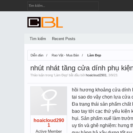
Tìm kiếm
Recent Posts
Diễn đàn
Rao Vặt - Mua Bán
Làm Đẹp
nhút nhát tầng cửa dính phụ kiện
Thảo luận trong '
Làm Đẹp
' bắt đầu bởi
hoaicloud2901
,
3/9/23
.
hồi hương khoảng cửa dính lí
tại sao do vậy chọn lựa cửa 
Đa trạng thái sản phẩm chất 
bao tay tới cạc thứ yếu kiệ
hụi. Sản phẩm xuể làm trường
hoaicloud290
1
uy tín và ghê nghiệm: hưng t
Active Member
quy hàng hả xây dựng tốt sự