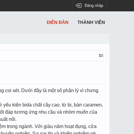
Đăng nhập
DIỄN ĐÀN
THÀNH VIÊN
 coi xét. Dưới đây là một số phận lý vì chưng
 yếu kiện bida chất cây cao. từ bi, bàn caramen,
c tốt đáp tương ứng nhu cầu và nhòm muốn của
uất nổi.
hiệm trong ngành. Với giàu năm hoạt đụng, cửa
chuyên nghiệp. Sự oai tín và khiếp nghiệm nè