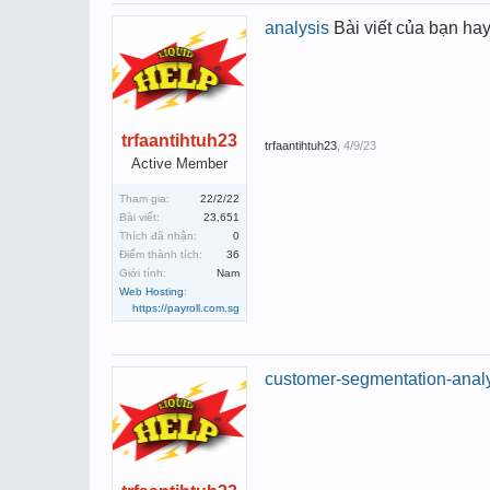
analysis
Bài viết của bạn ha
trfaantihtuh23
trfaantihtuh23
,
4/9/23
Active Member
Tham gia:
22/2/22
Bài viết:
23,651
Thích đã nhận:
0
Điểm thành tích:
36
Giới tính:
Nam
Web Hosting
:
https://payroll.com.sg
customer-segmentation-anal