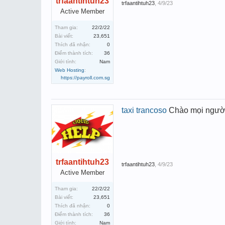
trfaantihtuh23
trfaantihtuh23
,
4/9/23
Active Member
Tham gia:
22/2/22
Bài viết:
23,651
Thích đã nhận:
0
Điểm thành tích:
36
Giới tính:
Nam
Web Hosting
:
https://payroll.com.sg
taxi trancoso
Chào mọi người !
trfaantihtuh23
trfaantihtuh23
,
4/9/23
Active Member
Tham gia:
22/2/22
Bài viết:
23,651
Thích đã nhận:
0
Điểm thành tích:
36
Giới tính:
Nam