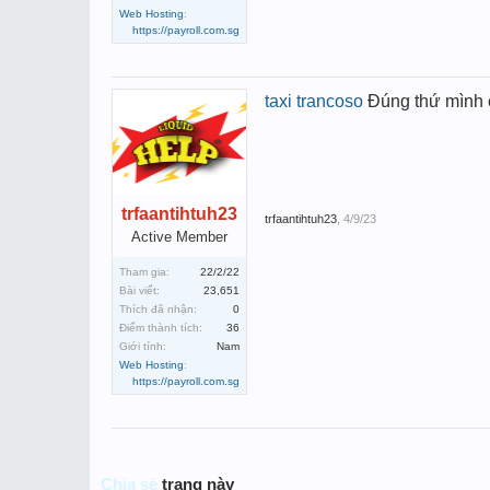
Web Hosting
:
https://payroll.com.sg
taxi trancoso
Đúng thứ mình 
trfaantihtuh23
trfaantihtuh23
,
4/9/23
Active Member
Tham gia:
22/2/22
Bài viết:
23,651
Thích đã nhận:
0
Điểm thành tích:
36
Giới tính:
Nam
Web Hosting
:
https://payroll.com.sg
Chia sẻ
trang này