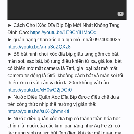
► Cách Chơi Xóc Đĩa Bịp Bịp Mới Nhất Không Tang
Đỉnh Cao:
https://youtu.be/1E9CYiHMpOc
► quân nặng chẵn xóc đĩa bịp mới nhất 0974004025:
https://youtu.be/a-nu3oZQXz8
► Bộ bát hình chơi xóc đĩa bịp giấu tang gồm có bát,
màn soi, sạc bát, bộ rung điều khiển từ xa, giá loại bát
có khiển mở mắt camera là 7tr4, giá loại bát mở mắt
camera tự động là 5tr5, khoảng cách bát và màn soi tối
thiểu 7m có vật cản và tối đa 20m không vật cản:
https://youtu.be/xH0wC2jDCr0
► Nước Điều Quân Xóc Đĩa Bịp được điều chế dựa
trên công thức nhịp thế hướng vị giản thể:
https://youtu.be/suX-QbmnKtI
► Nước điều quân xóc đĩa bịp có thành thần hóa học
chính là muối của các kim loại nặng như Ag Fe Zn có
tác dụng sinh ra lực hút tĩnh điện khi các mặt quân ma