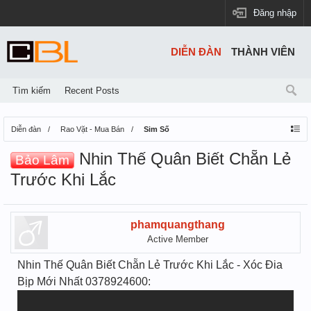
Đăng nhập
DIỄN ĐÀN
THÀNH VIÊN
Tìm kiếm
Recent Posts
Diễn đàn
Rao Vặt - Mua Bán
Sim Số
Nhin Thế Quân Biết Chẵn Lẻ
Bảo Lâm
Trước Khi Lắc
phamquangthang
Active Member
Nhin Thế Quân Biết Chẵn Lẻ Trước Khi Lắc - Xóc Đia
Bịp Mới Nhất 0378924600: