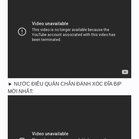
► NƯỚC ĐIỀU QUÂN CHẮN ĐÁNH XÓC ĐĨA BỊP
MỚI NHẤT: