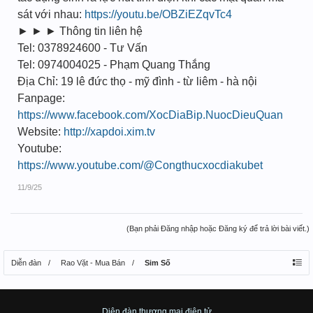
sát với nhau:
https://youtu.be/OBZiEZqvTc4
► ► ► Thông tin liên hệ
Tel: 0378924600 - Tư Vấn
Tel: 0974004025 - Phạm Quang Thắng
Địa Chỉ: 19 lê đức thọ - mỹ đình - từ liêm - hà nội
Fanpage:
https://www.facebook.com/XocDiaBip.NuocDieuQuan
Website:
http://xapdoi.xim.tv
Youtube:
https://www.youtube.com/@Congthucxocdiakubet
11/9/25
(Bạn phải Đăng nhập hoặc Đăng ký để trả lời bài viết.)
Diễn đàn
Rao Vặt - Mua Bán
Sim Số
Diên đàn thương mại điện tử