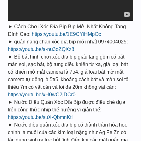
► Cách Chơi Xóc Đĩa Bịp Bịp Mới Nhất Không Tang
Đỉnh Cao:
https://youtu.be/1E9CYiHMpOc
► quân nặng chẵn xóc đĩa bịp mới nhất 0974004025:
https://youtu.be/a-nu3oZQXz8
► Bộ bát hình chơi xóc đĩa bịp giấu tang gồm có bát,
màn soi, sạc bát, bộ rung điều khiển từ xa, giá loại bát
có khiển mở mắt camera là 7tr4, giá loại bát mở mắt
camera tự động là 5tr5, khoảng cách bát và màn soi tối
thiểu 7m có vật cản và tối đa 20m không vật cản:
https://youtu.be/xH0wC2jDCr0
► Nước Điều Quân Xóc Đĩa Bịp được điều chế dựa
trên công thức nhịp thế hướng vị giản thể:
https://youtu.be/suX-QbmnKtI
► Nước điều quân xóc đĩa bịp có thành thần hóa học
chính là muối của các kim loại nặng như Ag Fe Zn có
tác dụng sinh ra lực hút tĩnh điện khi các mặt quân ma