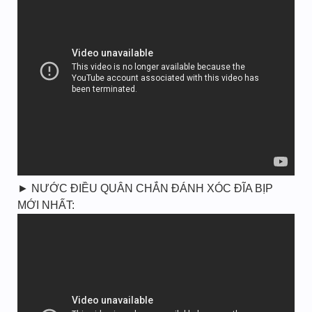
► NƯỚC ĐIỀU QUÂN CHẮN ĐÁNH XÓC ĐĨA BỊP
MỚI NHẤT: