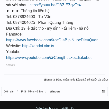
sát với nhau:
https://youtu.be/OBZiEZqvTc4
► ► ► Thông tin liên hệ
Tel: 0378924600 - Tư Vấn
Tel: 0974004025 - Phạm Quang Thắng
Địa Chỉ: 19 lê đức thọ - mỹ đình - từ liêm - hà nội
Fanpage:
https://www.facebook.com/XocDiaBip.NuocDieuQuan
Website:
http://xapdoi.xim.tv
Youtube:
https://www.youtube.com/@Congthucxocdiakubet
10/9/25
(Bạn phải Đăng nhập hoặc Đăng ký để trả lời bài viết.)
Diễn đàn
Phần Mềm Hỗ Trợ
Window
Diên đàn thương mại điện tử