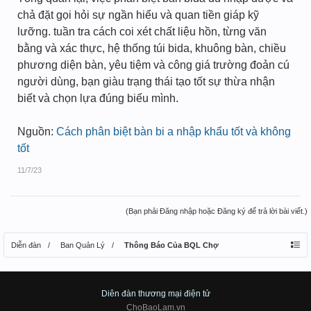
chả đặt gọi hỏi sự ngần hiểu và quan tiền giáp kỹ
lưỡng. tuần tra cách coi xét chất liệu hồn, từng văn
bằng và xác thực, hệ thống túi bida, khuông bàn, chiều
phương diện bàn, yêu tiệm và công giá trường đoản cú
người dùng, bạn giàu trạng thái tạo tốt sự thừa nhận
biết và chọn lựa đúng biếu mình.
Nguồn:
Cách phân biệt bàn bi a nhập khẩu tốt và không
tốt
11/7/23
(Bạn phải Đăng nhập hoặc Đăng ký để trả lời bài viết.)
Diễn đàn
Ban Quản Lý
Thông Báo Của BQL Chợ
Diên đàn thương mại điện tử
ChoBaoLam.vn