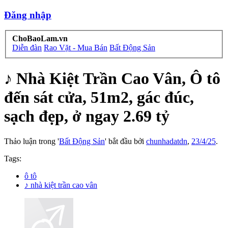
Đăng nhập
ChoBaoLam.vn
Diễn đàn
Rao Vặt - Mua Bán
Bất Động Sản
♪ Nhà Kiệt Trần Cao Vân, Ô tô
đến sát cửa, 51m2, gác đúc,
sạch đẹp, ở ngay 2.69 tỷ
Thảo luận trong '
Bất Động Sản
' bắt đầu bởi
chunhadatdn
,
23/4/25
.
Tags:
ô tô
♪ nhà kiệt trần cao vân