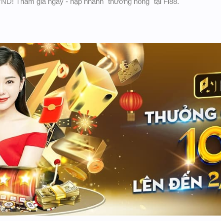
ND! Tham gia ngay - nạp nhanh "thưởng nóng" tại Fi88.