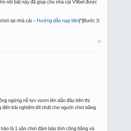
iểm nổi bật này đã giúp cho nhà cái V9bet được
chơi tại nhà cái –
Hướng dẫn nạp tiền
[*]Bước 3:
#3
ng ngừng nỗ lực vươn lên dẫn đầu trên thị
 đến trải nghiệm tốt nhất cho người chơi bằng
tự hào là 1 sân chơi đảm bảo tính công bằng và