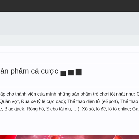
 sản phẩm cá cược ▄ ▅ ▆
ấp cho thành viên của mình những sản phẩm trò chơi tốt nhất như: 
Quần vợt, Đua xe tỷ lệ cực cao); Thể thao điện tử (eSport), Thể thao 
e, Blackjack, Rồng hổ, Sicbo tài xỉu, …); Xổ số, lô đề, lô tô online;