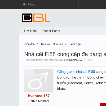
Tìm kiếm
Recent Posts
Diễn đàn
Rao Vặt - Mua Bán
Làm Đẹp
Nhà cái Fi88 cung cấp đa dạng
Thảo luận trong '
Làm Đẹp
' bắt đầu bởi
hvanmai157
,
24/4/23
.
Cổng game nhà cái Fi88
cung c
Bóng rổ, Tài chính, Bóng chày, 
tuyến (Baccarat, Poker, Roulett
khác.
hvanmai157
Active Member