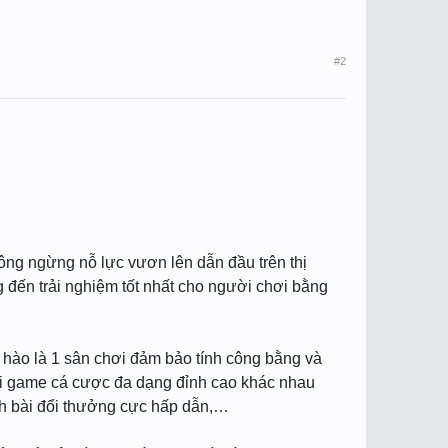
#2
ng ngừng nỗ lực vươn lên dẫn đầu trên thị
 đến trải nghiệm tốt nhất cho người chơi bằng
tự hào là 1 sân chơi đảm bảo tính công bằng và
oại game cá cược đa dạng đỉnh cao khác nhau
ánh bài đổi thưởng cực hấp dẫn,…