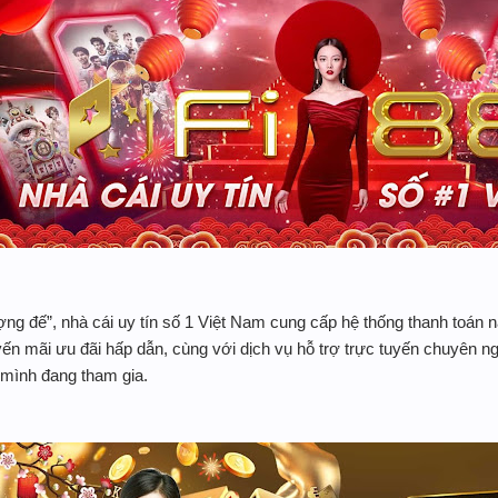
ợng đế”, nhà cái uy tín số 1 Việt Nam cung cấp hệ thống thanh toán nạp
yến mãi ưu đãi hấp dẫn, cùng với dịch vụ hỗ trợ trực tuyến chuyên ngh
 mình đang tham gia.