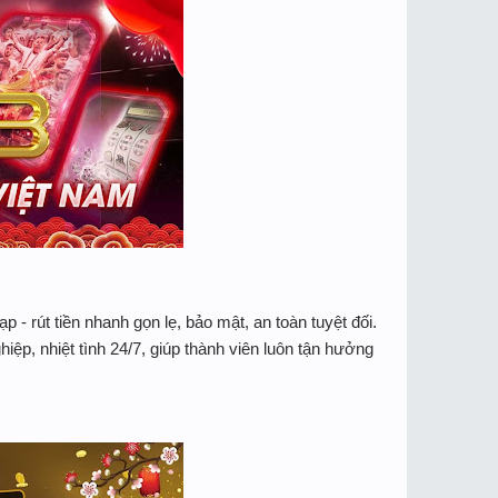
 - rút tiền nhanh gọn lẹ, bảo mật, an toàn tuyệt đối.
iệp, nhiệt tình 24/7, giúp thành viên luôn tận hưởng