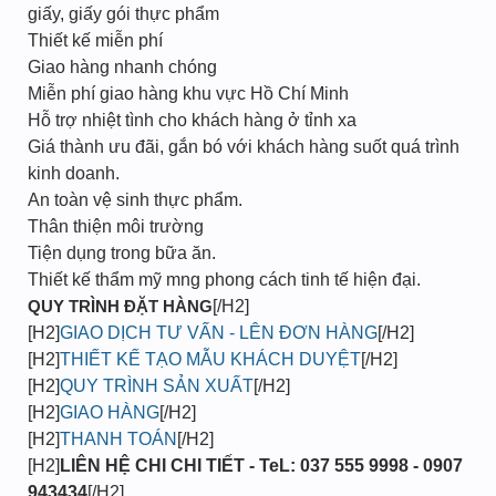
giấy, giấy gói thực phẩm
Thiết kế miễn phí
Giao hàng nhanh chóng
Miễn phí giao hàng khu vực Hồ Chí Minh
Hỗ trợ nhiệt tình cho khách hàng ở tỉnh xa
Giá thành ưu đãi, gắn bó với khách hàng suốt quá trình
kinh doanh.
An toàn vệ sinh thực phẩm.
Thân thiện môi trường
Tiện dụng trong bữa ăn.
Thiết kế thẩm mỹ mng phong cách tinh tế hiện đại.
QUY TRÌNH ĐẶT HÀNG
[/H2]
[H2]
GIAO DỊCH TƯ VẤN - LÊN ĐƠN HÀNG
[/H2]
[H2]
THIẾT KẾ TẠO MẪU KHÁCH DUYỆT
[/H2]
[H2]
QUY TRÌNH SẢN XUẤT
[/H2]
[H2]
GIAO HÀNG
[/H2]
[H2]
THANH TOÁN
[/H2]
[H2]
LIÊN HỆ CHI CHI TIẾT - TeL: 037 555 9998 - 0907
943434
[/H2]