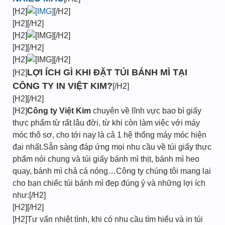
[H2]
[/H2]
[H2][/H2]
[H2]
[/H2]
[H2][/H2]
[H2]
[/H2]
LỢI ÍCH GÌ KHI ĐẶT TÚI BÁNH MÌ TẠI
[H2]
CÔNG TY IN VIỆT KIM?
[/H2]
[H2][/H2]
[H2]
Công ty Việt Kim
chuyên về lĩnh vực bao bì giấy
thực phẩm từ rất lâu đời, từ khi còn làm việc với máy
móc thô sơ, cho tới nay là cả 1 hệ thống máy móc hiện
đại nhất.Sẵn sàng đáp ứng mọi nhu cầu về túi giấy thực
phẩm nói chung và túi giấy bánh mì thịt, bánh mì heo
quay, bánh mì chả cá nóng…Công ty chúng tôi mang lại
cho bạn chiếc túi bánh mì đẹp đúng ý và những lợi ích
như:[/H2]
[H2][/H2]
[H2]Tư vấn nhiệt tình, khi có nhu cầu tìm hiểu và in túi