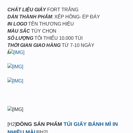
CHẤT LIỆU GIẤY
FORT TRẮNG
DÁN THÀNH PHẨM
: XẾP HÔNG- ÉP ĐÁY
IN LOGO
TÊN THƯƠNG HIỆU
MÀU SẮC
TÙY CHỌN
SỐ LƯỢNG
TỐI THIỂU 10.000 TÚI
THỜI GIAN GIAO HÀNG
TỪ 7-10 NGÀY
I
DÒNG SẢN PHẨM
TÚI GIẤY BÁNH MÌ IN
[H2]
NHIỀU MÀU
[/H2]