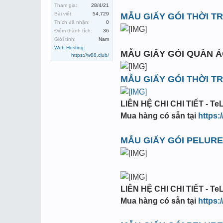
Tham gia:
28/4/21
Bài viết:
54,729
MẪU GIẤY GÓI THỜI T
Thích đã nhận:
0
Điểm thành tích:
36
Giới tính:
Nam
Web Hosting
:
MẪU GIẤY GÓI QUẦN Á
https://w88.club/
MẪU GIẤY GÓI THỜI T
LIÊN HỆ CHI CHI TIẾT - TeL
Mua hàng có sẵn tại
https:
MẪU GIẤY GÓI PELURE
LIÊN HỆ CHI CHI TIẾT - TeL
Mua hàng có sẵn tại
https: