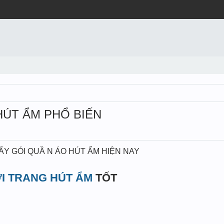
HÚT ẨM PHỔ BIẾN
Y GÓI QUẦ N ÁO HÚT ẨM HIỆN NAY
ỜI TRANG HÚT ẨM
TỐT