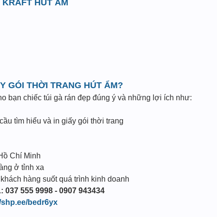
E KRAFT HÚT ẨM
IẤY GÓI THỜI TRANG HÚT ẨM?
ho bạn chiếc túi gà rán đẹp đúng ý và những lợi ích như:
cầu tìm hiểu và in giấy gói thời trang
 Hồ Chí Minh
àng ở tỉnh xa
 khách hàng suốt quá trình kinh doanh
: 037 555 9998 - 0907 943434
//shp.ee/bedr6yx