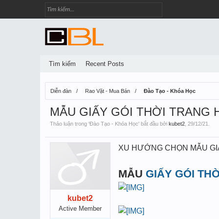
Tìm kiếm
Recent Posts
Diễn đàn
Rao Vặt - Mua Bán
Đào Tạo - Khóa Học
MẪU GIẤY GÓI THỜI TRANG 
Thảo luận trong '
Đào Tạo - Khóa Học
' bắt đầu bởi
kubet2
,
29/12/21
.
XU HƯỚNG CHỌN MẪU GIẤ
MẪU
GIẤY GÓI TH
kubet2
Active Member