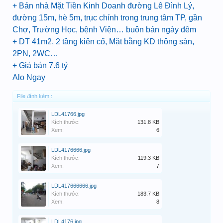
+ Bán nhà Mặt Tiền Kinh Doanh đường Lê Đình Lý,
đường 15m, hè 5m, trục chính trong trung tâm TP, gần
Chợ, Trường Học, bệnh Viện… buôn bán ngày đêm
+ DT 41m2, 2 tầng kiên cố, Mặt bằng KD thông sàn,
2PN, 2WC…
+ Giá bán 7.6 tỷ
Alo Ngay
File đính kèm :
LDL41766.jpg
Kích thước:
131.8 KB
Xem:
6
LDL4176666.jpg
Kích thước:
119.3 KB
Xem:
7
LDL417666666.jpg
Kích thước:
183.7 KB
Xem:
8
LDL4176.jpg