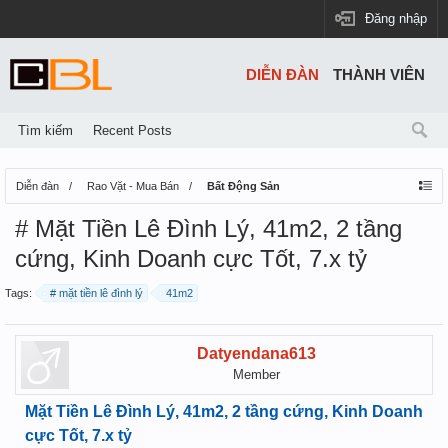
Đăng nhập
DIỄN ĐÀN
THÀNH VIÊN
Tìm kiếm
Recent Posts
Diễn đàn
Rao Vặt - Mua Bán
Bất Động Sản
# Mặt Tiền Lê Đình Lý, 41m2, 2 tầng
cứng, Kinh Doanh cực Tốt, 7.x tỷ
Tags:
# mặt tiền lê đình lý
41m2
Datyendana613
Member
Mặt Tiền Lê Đình Lý, 41m2, 2 tầng cứng, Kinh Doanh
cực Tốt, 7.x tỷ