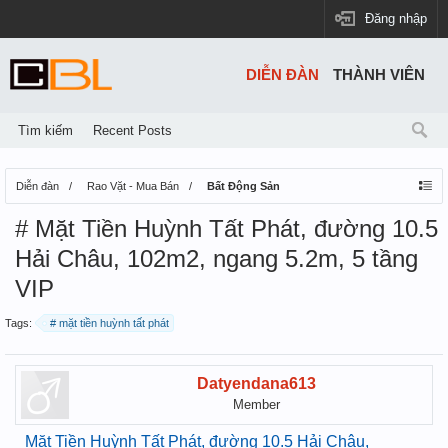
Đăng nhập
DIỄN ĐÀN
THÀNH VIÊN
Tìm kiếm
Recent Posts
Diễn đàn
Rao Vặt - Mua Bán
Bất Động Sản
# Mặt Tiền Huỳnh Tất Phát, đường 10.5
Hải Châu, 102m2, ngang 5.2m, 5 tầng
VIP
Tags:
# mặt tiền huỳnh tất phát
Datyendana613
Member
Mặt Tiền Huỳnh Tất Phát, đường 10.5 Hải Châu,