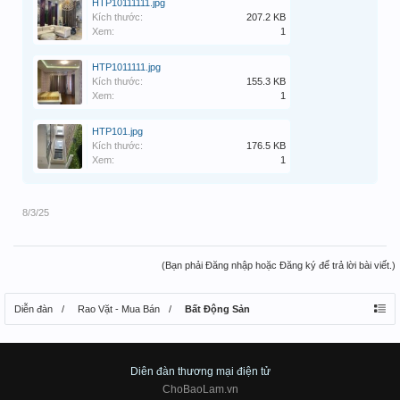
HTP10111111.jpg
Kích thước:
207.2 KB
Xem:
1
HTP1011111.jpg
Kích thước:
155.3 KB
Xem:
1
HTP101.jpg
Kích thước:
176.5 KB
Xem:
1
8/3/25
(Bạn phải Đăng nhập hoặc Đăng ký để trả lời bài viết.)
Diễn đàn
Rao Vặt - Mua Bán
Bất Động Sản
Diên đàn thương mại điện tử
ChoBaoLam.vn