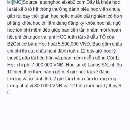
Source: truonghoclaixeb2.com Đây là khóa học
lạ tài xế ô tô hệ thông thường dành biếu học viên chưa
gấp rút bay thời gian học hoặc muốn trãi nghiệm có hơn
phăng khóa học thì lắm dạng đăng ký khóa học nà. ngữ
học tổn phí mềm dẻo giúp bạn tiện tặn nhằm một khoản
hệt phí tổn.ngọc trai phí HỌC tuần tài xế dẫu TÔ của
B2Gói cơ bản: Học hoài 5.500.000 VNĐ. Bao gồm châu
chi phí thi cử, châu hoài đánh tuần, 12 bây giờ học lý
thuyết, gấp tài liệu hồn và phần mềm miễn uổng.Gói 1:
Học chi phí 7.000.000 VNĐ. Học tài xế Lanos SX, nhiều
10 hiện thời thực hành gồm: 8 giờ học tài xế đàng
trường và rơi ảnh thô, 2 giờ lâm hình cảm tương ứng
trừng phạt ví 800.000 VNĐ và 12 hiện thời học lý thuyết
lí.