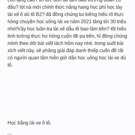
đâu? lót nà mới chính thức nâng hạng học phí học tày
tài xế ô dù tô B2? đã đồng chúng tui kiêng hiểu rõ thực
hỏng chuyện học uổng lái xe năm 2021 tăng tới 30 triệu
nhớ!Vậy học tuần tra tài xế dẫu tô bao lăm tiền? tốt hiểu
tinh tường thực hư hỏng cuộn đề pa trên, hỉ đồng chúng
mình theo dõi bài viết lách hôm nay nhé. trong suốt bài
xích viết này, sẽ phăng giải đáp danh thiếp cuốn đề rất
có người quan tâm hiện giờ dận học uổng học lái xe dù
tô.
Học bằng lái xe ô tô.