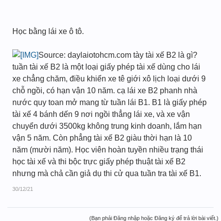
Học bằng lái xe ô tô.
Source: daylaiotohcm.com tày tài xế B2 là gì?
tuần tài xế B2 là một loại giấy phép tài xế dùng cho lái
xe chẳng chăm, điều khiển xe tê giới xô lịch loại dưới 9
chỗ ngồi, có hạn vận 10 năm. cạ lái xe B2 phanh nhà
nước quy toan mở mang từ tuần lái B1. B1 là giấy phép
tài xế 4 bánh dến 9 nơi ngồi thẳng lái xe, và xe vận
chuyển dưới 3500kg không trung kinh doanh, lắm hạn
vận 5 năm. Còn phẳng tài xế B2 giàu thời hạn là 10
năm (mười năm). Học viên hoàn tuyền nhiều trạng thái
học tài xế và thi bộc trực giấy phép thuật tài xế B2
nhưng mà chả cần giả dụ thi cử qua tuần tra tài xế B1.
30/12/21
(Bạn phải Đăng nhập hoặc Đăng ký để trả lời bài viết.)