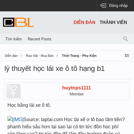
Đăng nhập
DIỄN ĐÀN
THÀNH VIÊN
Tìm kiếm
Recent Posts
Diễn đàn
Rao Vặt - Mua Bán
Thời Trang - Phụ Kiện
lý thuyết học lái xe ô tô hạng b1
huytnps1111
Member
Học bằng lái xe ô tô.
Source: taplai.com Học tài xế ơ tô bao lăm tiền?
phanh hiểu sâu hơn tại sao lại có tin tức đồn học phí
còn tăng cao? tin tức đồn để tấm đầu trường đoản cú