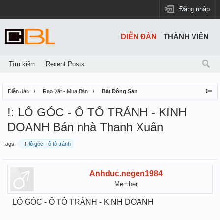
Đăng nhập
DIỄN ĐÀN
THÀNH VIÊN
Tìm kiếm
Recent Posts
Diễn đàn
Rao Vặt - Mua Bán
Bất Động Sản
!: LÔ GÓC - Ô TÔ TRÁNH - KINH
DOANH Bán nhà Thanh Xuân
Tags:
!: lô góc - ô tô tránh
Anhduc.negen1984
Member
LÔ GÓC - Ô TÔ TRÁNH - KINH DOANH