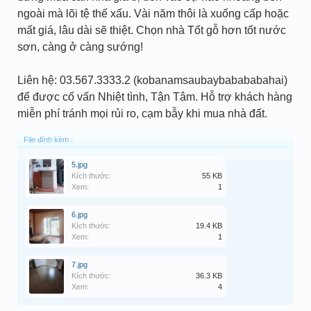
ngoài mà lõi tệ thế xấu. Vài năm thôi là xuống cấp hoặc
mất giá, lâu dài sẽ thiệt. Chọn nhà Tốt gỗ hơn tốt nước
sơn, càng ở càng sướng!
Liên hệ: 03.567.3333.2 (kobanamsaubaybabababahai)
để được cố vấn Nhiệt tình, Tận Tâm. Hỗ trợ khách hàng
miễn phí tránh mọi rủi ro, cạm bẫy khi mua nhà đất.
File đính kèm :
5.jpg
Kích thước:
55 KB
Xem:
1
6.jpg
Kích thước:
19.4 KB
Xem:
1
7.jpg
Kích thước:
36.3 KB
Xem:
4