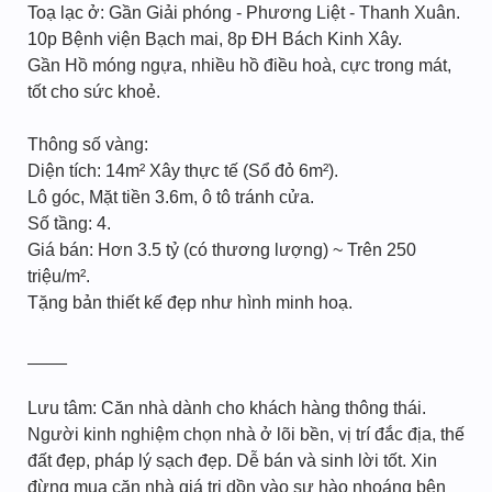
Toạ lạc ở: Gần Giải phóng - Phương Liệt - Thanh Xuân.
10p Bệnh viện Bạch mai, 8p ĐH Bách Kinh Xây.
Gần Hồ móng ngựa, nhiều hồ điều hoà, cực trong mát,
tốt cho sức khoẻ.
Thông số vàng:
Diện tích: 14m² Xây thực tế (Sổ đỏ 6m²).
Lô góc, Mặt tiền 3.6m, ô tô tránh cửa.
Số tầng: 4.
Giá bán: Hơn 3.5 tỷ (có thương lượng) ~ Trên 250
triệu/m².
Tặng bản thiết kế đẹp như hình minh hoạ.
____
Lưu tâm: Căn nhà dành cho khách hàng thông thái.
Người kinh nghiệm chọn nhà ở lõi bền, vị trí đắc địa, thế
đất đẹp, pháp lý sạch đẹp. Dễ bán và sinh lời tốt. Xin
đừng mua căn nhà giá trị dồn vào sự hào nhoáng bên