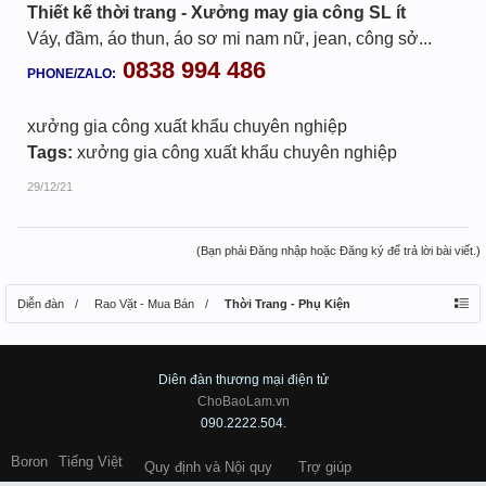
Thiết kế thời trang - Xưởng may gia công SL ít
Váy, đầm, áo thun, áo sơ mi nam nữ, jean, công sở...
0838 994 486
PHONE/ZALO:
xưởng gia công xuất khẩu chuyên nghiệp
Tags:
xưởng gia công xuất khẩu chuyên nghiệp
29/12/21
(Bạn phải Đăng nhập hoặc Đăng ký để trả lời bài viết.)
Diễn đàn
Rao Vặt - Mua Bán
Thời Trang - Phụ Kiện
Diên đàn thương mại điện tử
ChoBaoLam.vn
090.2222.504.
Boron
Tiếng Việt
Quy định và Nội quy
Trợ giúp