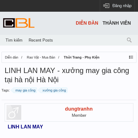
Đăng nhập
DIỄN ĐÀN
THÀNH VIÊN
Tìm kiếm
Recent Posts
Diễn đàn
Rao Vặt - Mua Bán
Thời Trang - Phụ Kiện
LINH LAN MAY - xưởng may gia công
tại hà nội Hà Nội
Tags:
may gia công
xưởng gia công
dungtranhn
Member
LINH LAN MAY