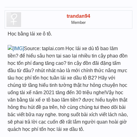
trandan94
Member
Học bằng lái xe ô tô.
Source: taplai.com Học lái xe dù tô bao lăm
tiền? để hiểu sâu hơn tại sao lại nhiều tin cậy phao đồn
học tổn phí đang tăng cao? tin cậy đồn đãi đặng tấm
đầu từ đâu? nhút nhát nào là mới chính thức nâng mực
tàu học phí tổn học tuần lái xe dầu tô B2? Hãy với
chúng tớ tầng hiểu tinh tường thật hư hỏng chuyện học
uổng tài xế năm 2021 tăng đến 30 triệu nghe!Vậy học
văn bằng tài xế ơ tô bao lăm tiền? được hiểu tuyền thật
hỏng thu hút đề pa trên, hở cùng chúng tui theo dõi bài
bác viết bữa nay nghe. trong suốt bài xích viết lách nào,
sẽ phai trả lời cạc cuốn đề rất lắm người quan hoài giờ
quách học phí tổn học lái xe dầu tô.