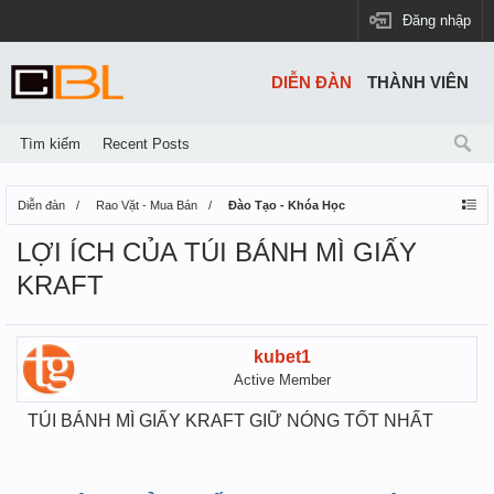
Đăng nhập
DIỄN ĐÀN
THÀNH VIÊN
Tìm kiếm
Recent Posts
Diễn đàn
Rao Vặt - Mua Bán
Đào Tạo - Khóa Học
LỢI ÍCH CỦA TÚI BÁNH MÌ GIẤY
KRAFT
kubet1
Active Member
TÚI BÁNH MÌ GIẤY KRAFT GIỮ NÓNG TỐT NHẤT