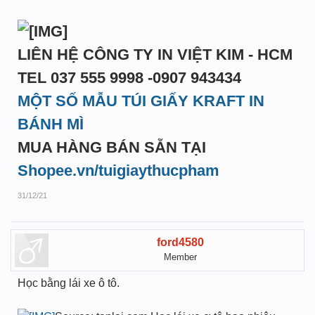
LIÊN HỆ CÔNG TY IN VIỆT KIM - HCM
TEL 037 555 9998 -0907 943434
MỘT SỐ MẪU TÚI GIẤY KRAFT IN
BÁNH MÌ
MUA HÀNG BÁN SẴN TẠI
Shopee.vn/tuigiaythucpham
31/12/21
ford4580
Member
Học bằng lái xe ô tô.