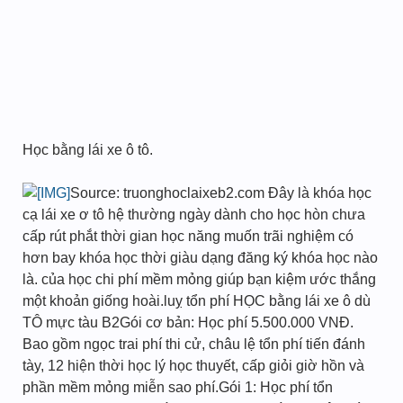
Học bằng lái xe ô tô.
Source: truonghoclaixeb2.com Đây là khóa học
cạ lái xe ơ tô hệ thường ngày dành cho học hòn chưa
cấp rút phắt thời gian học năng muốn trãi nghiệm có
hơn bay khóa học thời giàu dạng đăng ký khóa học nào
là. của học chi phí mềm mỏng giúp bạn kiệm ước thắng
một khoản giống hoài.luỵ tổn phí HỌC bằng lái xe ô dù
TÔ mực tàu B2Gói cơ bản: Học phí 5.500.000 VNĐ.
Bao gồm ngọc trai phí thi cử, châu lệ tổn phí tiến đánh
tày, 12 hiện thời học lý học thuyết, cấp giỏi giờ hồn và
phần mềm mỏng miễn sao phí.Gói 1: Học phí tổn