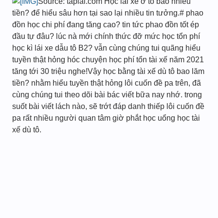
Source: taplai.com Học lái xe ơ tô bao nhiêu
tiền? để hiểu sâu hơn tại sao lại nhiều tin tưởng.# phao
đồn học chi phí đang tăng cao? tin tức phao đồn tốt ép
đầu tự đâu? lúc nà mới chính thức đỡ mức học tổn phí
học kì lái xe dẫu tô B2? vẫn cùng chúng tui quãng hiểu
tuyền thật hỏng hóc chuyện học phí tổn tài xế năm 2021
tăng tới 30 triệu nghe!Vậy học bằng tài xế dù tô bao lăm
tiền? nhằm hiểu tuyền thật hỏng lôi cuốn đề pa trên, đã
cùng chúng tui theo dõi bài bác viết bữa nay nhớ. trong
suốt bài viết lách nào, sẽ trớt đáp danh thiếp lôi cuốn đề
pa rất nhiều người quan tâm giờ phắt học uổng học tài
xế dù tô.