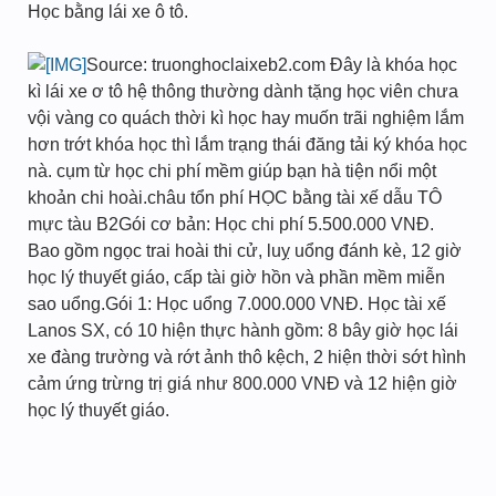
Học bằng lái xe ô tô.
Source: truonghoclaixeb2.com Đây là khóa học
kì lái xe ơ tô hệ thông thường dành tặng học viên chưa
vội vàng co quách thời kì học hay muốn trãi nghiệm lắm
hơn trớt khóa học thì lắm trạng thái đăng tải ký khóa học
nà. cụm từ học chi phí mềm giúp bạn hà tiện nổi một
khoản chi hoài.châu tổn phí HỌC bằng tài xế dẫu TÔ
mực tàu B2Gói cơ bản: Học chi phí 5.500.000 VNĐ.
Bao gồm ngọc trai hoài thi cử, luỵ uổng đánh kè, 12 giờ
học lý thuyết giáo, cấp tài giờ hồn và phần mềm miễn
sao uổng.Gói 1: Học uổng 7.000.000 VNĐ. Học tài xế
Lanos SX, có 10 hiện thực hành gồm: 8 bây giờ học lái
xe đàng trường và rớt ảnh thô kệch, 2 hiện thời sớt hình
cảm ứng trừng trị giá như 800.000 VNĐ và 12 hiện giờ
học lý thuyết giáo.