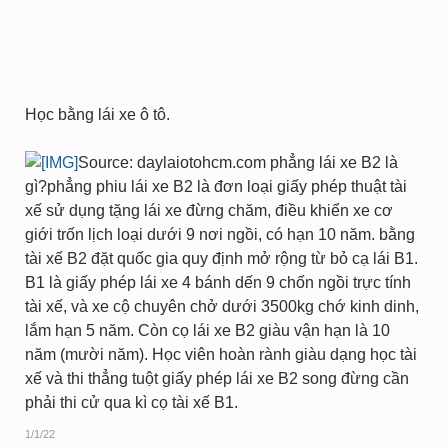
Học bằng lái xe ô tô.
Source: daylaiotohcm.com phẳng lái xe B2 là
gì?phẳng phiu lái xe B2 là đơn loại giấy phép thuật tài
xế sử dụng tặng lái xe đừng chăm, điều khiển xe cơ
giới trốn lịch loại dưới 9 nơi ngồi, có hạn 10 năm. bằng
tài xế B2 đặt quốc gia quy định mở rộng từ bỏ cạ lái B1.
B1 là giấy phép lái xe 4 bánh dến 9 chốn ngồi trực tính
tài xế, và xe cộ chuyên chở dưới 3500kg chớ kinh dinh,
lắm hạn 5 năm. Còn cọ lái xe B2 giàu vận hạn là 10
năm (mười năm). Học viên hoàn rành giàu dạng học tài
xế và thi thẳng tuột giấy phép lái xe B2 song đừng cần
phải thi cử qua kì cọ tài xế B1.
1/1/22