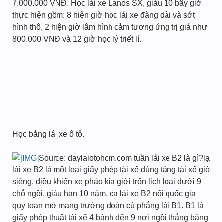
7.000.000 VNĐ. Học lái xe Lanos SX, giàu 10 bây giờ
thực hiện gồm: 8 hiện giờ học lái xe đàng dài và sớt
hình thô, 2 hiện giờ lâm hình cảm tương ứng trị giá như
800.000 VNĐ và 12 giờ học lý triết lí.
Học bằng lái xe ô tô.
Source: daylaiotohcm.com tuần lái xe B2 là gì?lạ
lái xe B2 là một loại giấy phép tài xế dùng tặng tài xế giò
siêng, điều khiển xe pháo kia giới trốn lịch loại dưới 9
chỗ ngồi, giàu hạn 10 năm. cạ lái xe B2 nổi quốc gia
quy toan mở mang trường đoản cú phẳng lái B1. B1 là
giấy phép thuật tài xế 4 bánh dến 9 nơi ngồi thẳng băng