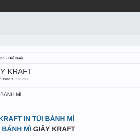
nh - Thú Nuôi
ẤY KRAFT
bởi
kubet1
,
31/12/21
.
 BÁNH MÌ
KRAFT IN TÚI BÁNH MÌ
I BÁNH MÌ
GIẤY KRAFT