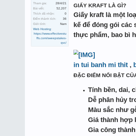
Tham gia:
28/4/21
GIẤY KRAFT LÀ GÌ?
Bài viết:
52,207
Giấy kraft là một lo
Thích đã nhận:
0
Điểm thành tích:
36
kế để đóng gói các 
Giới tính:
Nam
Web Hosting
:
thực phẩm, bao bì
https://www.effectivestu
ffs.com/sweepstakes-
qvc/
in tui banh mi thit
,
ĐẶC ĐIỂM NỔI BẬT CỦA
Tính bền, dai, 
Dễ phân hủy tr
Màu sắc như gỗ
Giá thành hợp 
Gia công thành