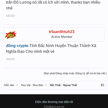
trấn Đô Lương nó rất có ích với mình, thanks bạn nhiều
nhé
18/2/23
trfaantihtuh23
Active Member
đồng crypto
Tỉnh Bắc Ninh Huyện Thuận Thành Xã
Nghĩa Đạo Cho mình một vé
18/2/23
(Bạn phải Đăng nhập hoặc Đăng ký để trả lời bài viết.)
Diễn đàn
Rao Vặt - Mua Bán
Nội Thất - Ngoại Thất
Diên đàn thương mại điện tử
ChoBaoLam.vn