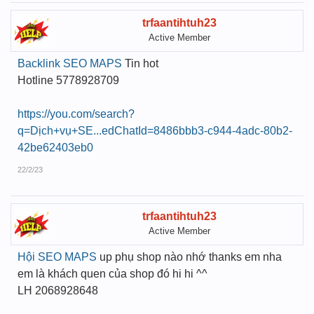
trfaantihtuh23
Active Member
Backlink SEO MAPS
Tin hot
Hotline 5778928709
https://you.com/search?
q=Dịch+vụ+SE...edChatId=8486bbb3-c944-4adc-80b2-
42be62403eb0
22/2/23
trfaantihtuh23
Active Member
Hội SEO MAPS
up phụ shop nào nhớ thanks em nha
em là khách quen của shop đó hi hi ^^
LH 2068928648