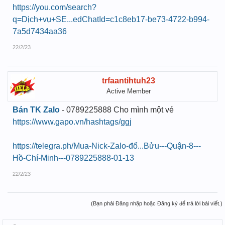
https://you.com/search?
q=Dịch+vụ+SE...edChatId=c1c8eb17-be73-4722-b994-
7a5d7434aa36
22/2/23
trfaantihtuh23
Active Member
Bán TK Zalo
- 0789225888 Cho mình một vé
https://www.gapo.vn/hashtags/ggj
https://telegra.ph/Mua-Nick-Zalo-đổ...Bửu---Quận-8---
Hồ-Chí-Minh---0789225888-01-13
22/2/23
(Bạn phải Đăng nhập hoặc Đăng ký để trả lời bài viết.)