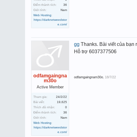
Điểm thành tích:
36
Giới tính:
Nam
Web Hosting
:
https://darknetweedstor
e.com/
gg
Thanks. Bài viết của bạn
Hỗ trợ 6037377506
odfamgaingna
odfamgaingnam30o
,
18/7/22
m30o
Active Member
Tham gia:
24/2/22
Bài viết:
19,625
Thích đã nhận:
0
Điểm thành tích:
36
Giới tính:
Nam
Web Hosting
:
https://darknetweedstor
e.com/