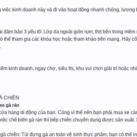
 việc kinh doanh này và đi vào hoạt động nhanh chóng, lượng 
 đảm bảo 3 yếu tố: Lớp da ngoài giòn rụm, thịt bên trong mềm 
có thể tham gia các khóa học hoặc tham khảo trên mạng. Hãy cố
.
iểm kinh doanh, ngay chợ, siêu thị, khu vui chơi giải trí hoặc 
À CHIÊN
xe gà rán
cửa hàng di động của bạn. Cũng vì thế nên bạn phải mua xe càn
việc chế biến gà rán thì bếp chiên chuyên dụng được sản xuất. S
ót gà chiên: Túi đựng gà an toàn vệ sinh thực phẩm, bạn có thể i