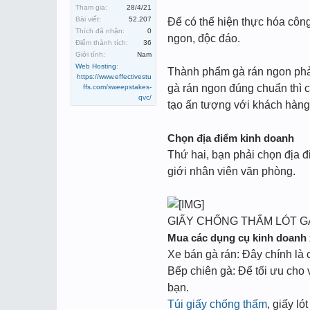
Tham gia:
28/4/21
Bài viết:
52,207
Để có thể hiện thực hóa công
Thích đã nhận:
0
ngon, độc đáo.
Điểm thành tích:
36
Giới tính:
Nam
Web Hosting
:
Thành phẩm gà rán ngon phải
https://www.effectivestu
gà rán ngon đúng chuẩn thì 
ffs.com/sweepstakes-
qvc/
tạo ấn tượng với khách hàng
Chọn địa điểm kinh doanh
Thứ hai, bạn phải chọn địa đ
giới nhân viên văn phòng.
GIẤY CHỐNG THẤM LÓT G
Mua các dụng cụ kinh doanh 
Xe bán gà rán: Đây chính là 
Bếp chiên gà: Để tối ưu cho 
bạn.
Túi giấy chống thấm
, giấy l