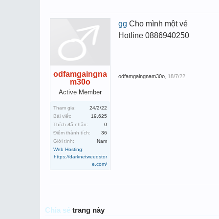
gg
Cho mình một vé
Hotline 0886940250
odfamgaingna
odfamgaingnam30o
,
18/7/22
m30o
Active Member
Tham gia:
24/2/22
Bài viết:
19,625
Thích đã nhận:
0
Điểm thành tích:
36
Giới tính:
Nam
Web Hosting
:
https://darknetweedstor
e.com/
Chia sẻ
trang này