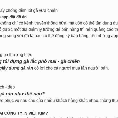
ấy chống dính lót gà vừa chiên
c app đặt đồ ăn
không chỉ có kênh truyền thống nữa, mà còn có thể tận dụng đư
 được một địa điểm lý tưởng để bán hàng thì nên quảng cáo t
ong song với đó là bạn có thể đăng ký bán hàng trên những app
ng bá thương hiệu
g túi đựng gà lắc phô mai - gà chiên
 giấy đựng gà rán
có lợi cho cả người mua lẫn người bán.
ch - đẹp
 gà rán như thế nào?
ze phục vụ nhu cầu của nhiều khách hàng khác nhau, thông thườ
ẠI CÔNG TY IN VIỆT KIM?