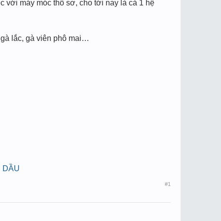
ệc với máy móc thô sơ, cho tới nay là cả 1 hệ
 gà lắc, gà viên phô mai…
M DẦU
#1