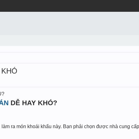
 KHÓ
U?
RÁN
DỄ HAY KHÓ?
 làm ra món khoái khẩu này. Bạn phải chọn được nhà cung cấp T