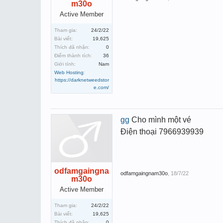
m30o
Active Member
Tham gia:
24/2/22
Bài viết:
19,625
Thích đã nhận:
0
Điểm thành tích:
36
Giới tính:
Nam
Web Hosting
:
https://darknetweedstor
e.com/
gg
Cho mình một vé
Điện thoại 7966939939
odfamgaingna
odfamgaingnam30o
,
18/7/22
m30o
Active Member
Tham gia:
24/2/22
Bài viết:
19,625
Thích đã nhận:
0