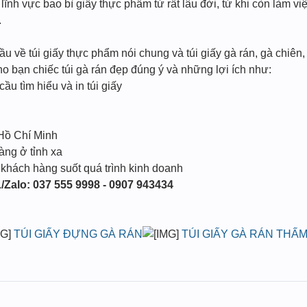
ĩnh vực bao bì giấy thực phẩm từ rất lâu đời, từ khi còn làm vi
.
 về túi giấy thực phẩm nói chung và túi giấy gà rán, gà chiên,
ho bạn chiếc túi gà rán đẹp đúng ý và những lợi ích như:
cầu tìm hiểu và in túi giấy
 Hồ Chí Minh
àng ở tỉnh xa
 khách hàng suốt quá trình kinh doanh
/Zalo: 037 555 9998 - 0907 943434
TÚI GIẤY ĐỰNG GÀ RÁN
TÚI GIẤY GÀ RÁN THẤ