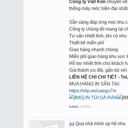
Công ty Việt Kim
chuyên về l
thống máy móc hiện đại nhất
Sẵn sàng đáp ứng mọi nhu cầu
Công ty chúng tôi mang lại c
Tư vấn nhiệt tình, khi có nhu 
Thiết kế miễn phí
Giao hàng nhanh chóng
Miễn phí giao hàng khu vực
Hỗ trợ nhiệt tình cho khách h
Giá thành ưu đãi, gắn bó với
LIÊN HỆ CHI CHI TIẾT - TeL
MUA HÀNG IN SẴN TẠI:
https://shp.ee/uaegu7m
IN TÚI GÀ RÁN
kubet1
,
17/7/22
gg
Qua nhà mình up hộ nha