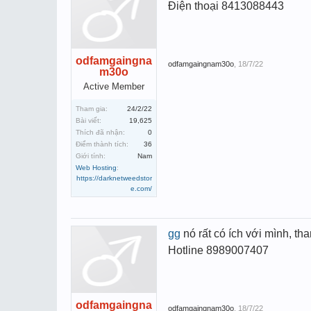
Điện thoại 8413088443
odfamgaingna
odfamgaingnam30o
,
18/7/22
m30o
Active Member
Tham gia:
24/2/22
Bài viết:
19,625
Thích đã nhận:
0
Điểm thành tích:
36
Giới tính:
Nam
Web Hosting
:
https://darknetweedstor
e.com/
gg
nó rất có ích với mình, th
Hotline 8989007407
odfamgaingna
odfamgaingnam30o
,
18/7/22