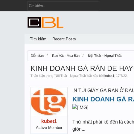
Tìm kiếm
Recent Posts
Diễn đàn
Rao Vặt - Mua Bán
Nội Thất - Ngoại Thất
KINH DOANH GÀ RÁN DE HAY
Thảo luận trong '
Nội Thất - Ngoại Thất
' bắt đầu bởi
kubet1
,
17/7/22
.
IN TÚI GIẤY GÀ RÁN Ở ĐÂ
KINH DOANH GÀ 
kubet1
Thứ nhất phải kể đến là cách
Active Member
giòn...