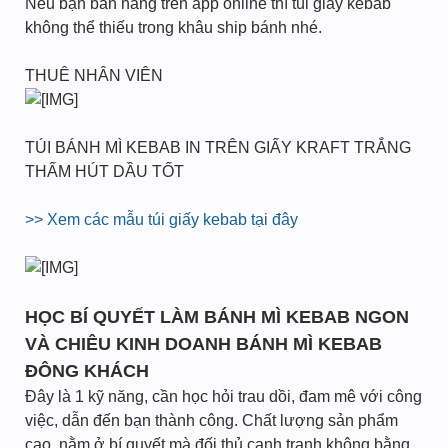
Nếu bạn bán hàng trên app online thì túi giấy kebab
không thể thiếu trong khâu ship bánh nhé.
THUÊ NHÂN VIÊN
TÚI BÁNH MÌ KEBAB IN TRÊN GIẤY KRAFT TRẮNG
THẤM HÚT DẦU TỐT
>> Xem các mẫu túi giấy kebab tại đây
HỌC BÍ QUYẾT LÀM BÁNH MÌ KEBAB NGON
VÀ CHIÊU KINH DOANH BÁNH MÌ KEBAB
ĐÔNG KHÁCH
Đây là 1 kỹ năng, cần học hỏi trau dồi, đam mê với công
việc, dẫn đến bạn thành công. Chất lượng sản phẩm
cao, nằm ở bí quyết mà đối thủ cạnh tranh không bằng.