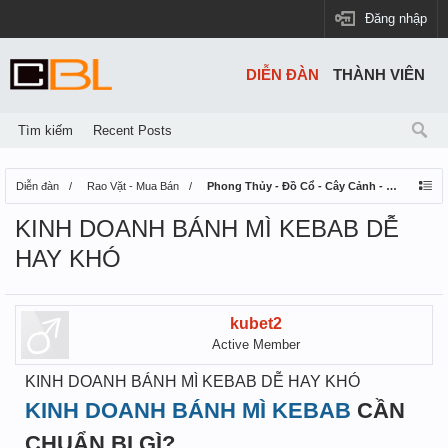
Đăng nhập
DIỄN ĐÀN
THÀNH VIÊN
Tìm kiếm
Recent Posts
Diễn đàn
Rao Vặt - Mua Bán
Phong Thủy - Đồ Cổ - Cây Cảnh - Thú Nuôi
KINH DOANH BÁNH MÌ KEBAB DỄ
HAY KHÓ
kubet2
Active Member
KINH DOANH BÁNH MÌ KEBAB DỄ HAY KHÓ
KINH DOANH BÁNH MÌ KEBAB
CẦN
CHUẨN BỊ GÌ?