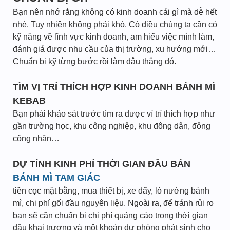
Bạn nên nhớ rằng không có kinh doanh cái gì mà dễ hết
nhé. Tuy nhiên không phải khó. Có điều chúng ta cần có
kỹ năng về lĩnh vực kinh doanh, am hiểu việc mình làm,
đánh giá được nhu cầu của thị trường, xu hướng mới…
Chuẩn bị kỹ từng bước rồi làm đâu thắng đó.
TÌM VỊ TRÍ THÍCH HỢP KINH DOANH BÁNH MÌ
KEBAB
Bạn phải khảo sát trước tìm ra được ví trí thích hợp như
gần trường học, khu công nghiệp, khu đông dân, đông
công nhân…
DỰ TÍNH KINH PHÍ THỜI GIAN ĐẦU BÁN
BÁNH MÌ TAM GIÁC
tiền cọc mặt bằng, mua thiết bị, xe đẩy, lò nướng bánh
mì, chi phí gối đầu nguyên liệu. Ngoài ra, để tránh rủi ro
bạn sẽ cần chuẩn bị chi phí quảng cáo trong thời gian
đầu khai trương và một khoản dự phòng phát sinh cho