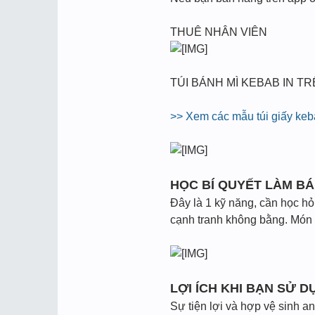
THUÊ NHÂN VIÊN
TÚI BÁNH MÌ KEBAB IN T
>> Xem các mẫu túi giấy keb
HỌC BÍ QUYẾT LÀM B
Đây là 1 kỹ năng, cần học hỏ
cạnh tranh không bằng. Món 
LỢI ÍCH KHI BẠN SỬ 
Sự tiện lợi và hợp vệ sinh a