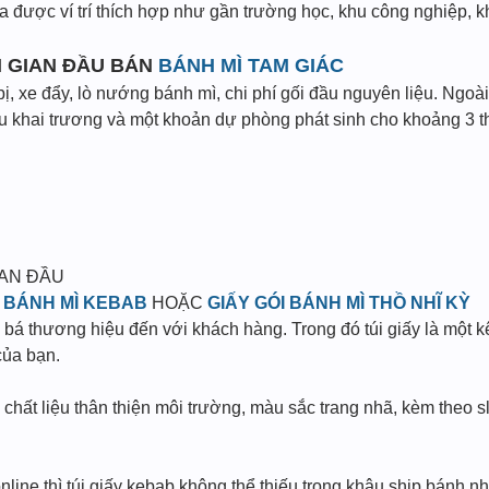
 ra được ví trí thích hợp như gần trường học, khu công nghiệp
ỜI GIAN ĐẦU BÁN
BÁNH MÌ TAM GIÁC
bị, xe đẩy, lò nướng bánh mì, chi phí gối đầu nguyên liệu. Ngoài 
u khai trương và một khoản dự phòng phát sinh cho khoảng 3 t
BAN ĐẦU
G BÁNH MÌ KEBAB
HOẶC
GIẤY GÓI BÁNH MÌ THỒ NHĨ KỲ
bá thương hiệu đến với khách hàng. Trong đó túi giấy là một 
của bạn.
in chất liệu thân thiện môi trường, màu sắc trang nhã, kèm theo 
line thì túi giấy kebab không thể thiếu trong khâu ship bánh nh