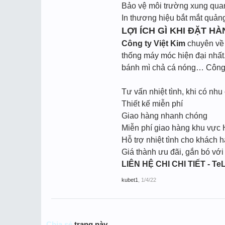
Bảo vệ môi trường xung quan
In thương hiệu bắt mắt quản
LỢI ÍCH GÌ KHI ĐẶT HÀ
Công ty Việt Kim
chuyên về l
thống máy móc hiện đại nhất.
bánh mì chả cá nóng… Công t
Tư vấn nhiệt tình, khi có nhu 
Thiết kế miễn phí
Giao hàng nhanh chóng
Miễn phí giao hàng khu vực
Hỗ trợ nhiệt tình cho khách h
Giá thành ưu đãi, gắn bó với
LIÊN HỆ CHI CHI TIẾT - TeL
kubet1
,
1/4/22
Chia sẻ
trang này