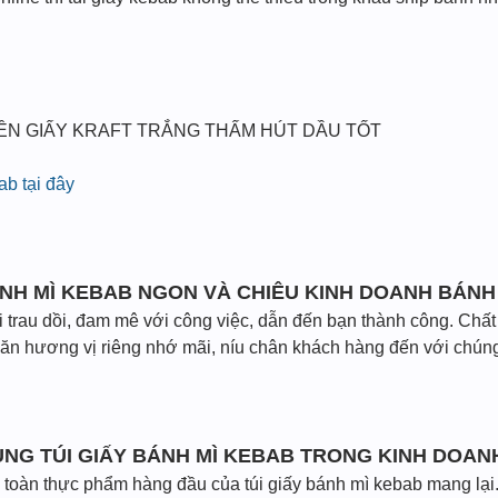
RÊN GIẤY KRAFT TRẮNG THẤM HÚT DẦU TỐT
ab tại đây
ÁNH MÌ KEBAB NGON VÀ CHIÊU KINH DOANH BÁN
i trau dồi, đam mê với công việc, dẫn đến bạn thành công. Chấ
ăn hương vị riêng nhớ mãi, níu chân khách hàng đến với chúng
DỤNG TÚI GIẤY BÁNH MÌ KEBAB TRONG KINH DOAN
n toàn thực phẩm hàng đầu của túi giấy bánh mì kebab mang lại