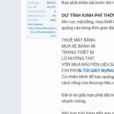
Bạn phải khảo sát trước tìm
Tham gia:
28/4/21
Bài viết:
52,207
Thích đã nhận:
0
DỰ TÍNH KINH PHÍ TH
Điểm thành tích:
36
Giới tính:
Nam
tiền cọc mặt bằng, mua thiết 
Web Hosting
:
quảng cáo trong thời gian đầ
https://www.effectivestu
ffs.com/sweepstakes-
qvc/
THUÊ MẶT BẰNG
MUA XE BÁNH MÌ
TRANG THIẾT BỊ
LÒ NƯỚNG THỊT
VỐN MUA NGUYÊN LIỆU 
CHI PHÍ
IN TÚI GIẤY ĐỰN
Có nhiều kênh để bạn quảng 
cách riêng cho thương hiệu 
Đặt in túi giấy bạn phải đặt 
nhanh chóng.
Nếu bạn bán hàng trên app on