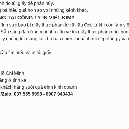
h do túi giấy dễ phân hủy.
g bá hiệu quả hơn so với những kênh khác.
NG TẠI CÔNG TY IN VIỆT KIM?
ĩnh vực bao bì giấy thực phẩm từ rất lâu đời, từ khi còn làm vi
Sẵn sàng đáp ứng mọi nhu cầu về túi giấy thực phẩm nói chung 
y chúng tôi mang lại cho bạn chiếc túi bánh mì đẹp đúng ý và 
cầu tìm hiểu và in túi giấy
 Hồ Chí Minh
àng ở tỉnh xa
 khách hàng suốt quá trình kinh doanh
/Zalo: 037 555 9998 - 0907 943434