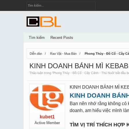
Tìm kiếm
Recent Posts
Diễn đàn
Rao Vặt - Mua Bán
Phong Thủy - Đồ Cổ - Cây Cả
KINH DOANH BÁNH MÌ KEBAB
Thảo luận trong '
Phong Thủy - Đồ Cổ - Cây Cảnh - Thú Nuôi
' bắt đầu 
KINH DOANH BÁNH MÌ KEB
KINH DOANH BÁNH
Bạn nên nhớ rằng không có ki
doanh, am hiểu việc mình là
kubet1
Active Member
TÌM VỊ TRÍ THÍCH HỢP