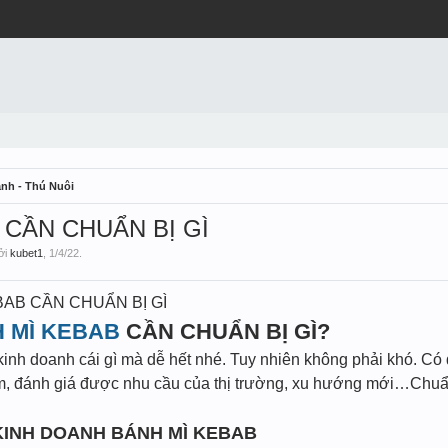
nh - Thú Nuôi
 CẦN CHUẨN BỊ GÌ
bởi
kubet1
,
1/4/22
.
AB CẦN CHUẨN BỊ GÌ
 MÌ KEBAB
CẦN CHUẨN BỊ GÌ?
nh doanh cái gì mà dễ hết nhé. Tuy nhiên không phải khó. Có đ
m, đánh giá được nhu cầu của thị trường, xu hướng mới…Chuẩn
 KINH DOANH BÁNH MÌ KEBAB