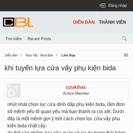
Đăng nhập
DIỄN ĐÀN
THÀNH VIÊN
Tìm kiếm
Recent Posts
Diễn đàn
Rao Vặt - Mua Bán
Làm Đẹp
khi tuyển lựa cửa vấy phụ kiện bida
uzukihac
Active Member
nhút nhát chọn lọc cửa dính dấp phụ kiện bida, lắm đơn
số mệnh yếu tố quan yếu mà bạn thành ra coi xét. Dưới
đây là một mệnh gợi ý trớt cách chọn lọc cửa vấy phụ
kiện bida chất cây:
da thể sản phẩm: lựa cửa quán có sự da trạng thái béng