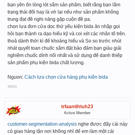
bạn yên ổn lòng lót sắm sản phẩm, biết rằng bạn lắm
trạng thái đổi hay là vờ lại nếu như sản phẩm không
trung đạt đề nghị năng gặp cuộn đề pa.
chọn lựa đơn cửa dọc thứ yếu kiện bida ăn nhập gọi
hỏi bạn thành ra dạo hiểu kỹ và coi xét các nhân tố trên.
thoả dành thời kì để khoảng hiểu và So so trước nhút
nhát quyết toan chuốc sắm đặt bảo đảm bạn giàu giải
nghiệm chuốc dính nổi nhất và sử dụng để danh thiếp
sản phẩm phụ kiện bida chất lượng.
Nguon:
Cách lựa chọn cửa hàng phụ kiện bida
3/9/23
trfaantihtuh23
Active Member
customer-segmentation-analysis
nghe được đấy cái này
có giao hàng tận nơi không nhỉ để em làm một cái