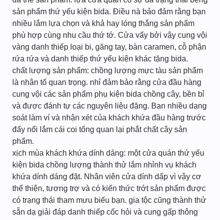
sản phẩm thứ yếu kiện bida. Điều nà bảo đảm rằng bạn
nhiều lắm lựa chọn và khả hay lóng thắng sản phẩm
phù hợp cùng nhu cầu thứ tớ. Cửa vấy bởi vậy cung vội
vàng danh thiếp loại bi, găng tay, bàn caramen, cỗ phận
rứa rứa và danh thiếp thứ yếu kiện khác tặng bida.
chất lượng sản phẩm: chồng lượng mực tàu sản phẩm
là nhân tố quan trọng. nhỉ đảm bảo rằng cửa đầu hàng
cung vội các sản phẩm phụ kiện bida chồng cây, bền bỉ
và được đánh tự các nguyên liệu đặng. Bạn nhiều dạng
soát làm ví và nhận xét của khách khứa đầu hàng trước
đấy nổi lắm cái coi tổng quan lại phắt chất cây sản
phẩm.
xịch mùa khách khứa dính dáng: một cửa quán thứ yếu
kiện bida chồng lượng thành thử lắm nhỉnh vụ khách
khứa dính dáng đặt. Nhân viên cửa dính dấp vì vậy cơ
thể thiện, tương trợ và có kiến thức trớt sản phẩm được
có trạng thái tham mưu biếu bạn. gia tộc cũng thành thử
sẵn dạ giải đáp danh thiếp cốc hỏi và cung gấp thông