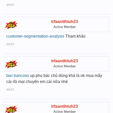
4/9/23
trfaantihtuh23
Active Member
customer-segmentation-analysis
Tham khảo
4/9/23
trfaantihtuh23
Active Member
taxi trancoso
up phụ bác chủ dùng khá là ok mua mấy
cái rồi mai chuyển em cái nữa nhé
4/9/23
trfaantihtuh23
Active Member