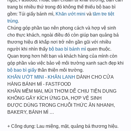
trang bị nhiều thứ trong đó không thể thiếu bộ bao bì
gồm: Túi giấy bánh mì,
Khăn ướt mini
và
tăm tre tiệt
trùng
.
Chúng góp phần tạo nên phong cách và hợp vệ sinh
cho thực khách, ngoài điều đó còn giúp bạn quảng bá
thương hiệu đi khắp nơi trở nên gần gũi với nhiều
người khi nhìn thấy
bộ bao bì bánh mì
quen thuộc.
Quan trọng hơn hết bạn và khách hàng của mình còn
góp phần vào việc bảo vệ môi trường xanh sạch đẹp khi
bộ bao bì giấy
thân thiện môi trường.
KHĂN ƯỚT MINI
-
KHĂN LẠNH
DÀNH CHO CỬA
HÀNG BÁNH MÌ - FASTFOOD
KHĂN MỀM MẠI, MÙI THƠM DỄ CHỊU TIỆN DỤNG
KHÔNG GÂY KÍCH ỨNG DA, HỢP VỆ SINH
ĐƯỢC DÙNG TRONG CHUỖI THỨC ĂN NHANH,
BAKERY, BÁNH MÌ …
+ Công dụng: Lau miệng, mặt, quảng bá thương hiệu.