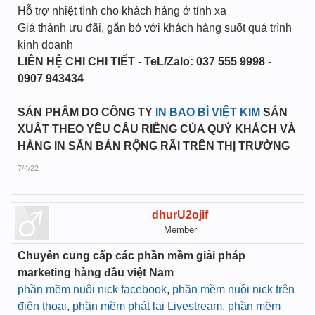
Hỗ trợ nhiệt tình cho khách hàng ở tỉnh xa
Giá thành ưu đãi, gắn bó với khách hàng suốt quá trình
kinh doanh
LIÊN HỆ CHI CHI TIẾT - TeL/Zalo: 037 555 9998 -
0907 943434
SẢN PHẨM DO CÔNG TY
IN BAO BÌ VIỆT KIM
SẢN
XUẤT THEO YÊU CẦU RIÊNG CỦA QUÝ KHÁCH VÀ
HÀNG IN SẲN BÁN RỘNG RÃI TRÊN THỊ TRƯỜNG
7/4/22
dhurU2ojif
Member
Chuyên cung cấp các phần mềm giải pháp
marketing hàng đầu việt Nam
phần mềm nuôi nick facebook
,
phần mềm nuôi nick trên
điện thoại
,
phần mềm phát lại Livestream
,
phần mềm