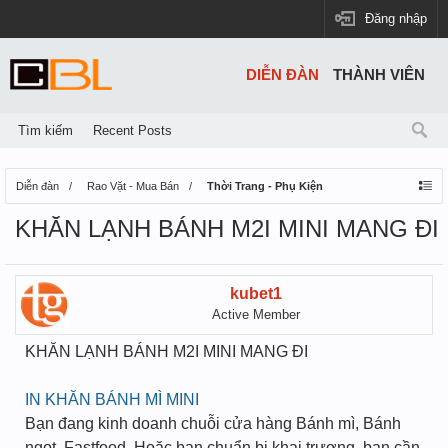
Đăng nhập
DIỄN ĐÀN
THÀNH VIÊN
Tìm kiếm
Recent Posts
Diễn đàn
Rao Vặt - Mua Bán
Thời Trang - Phụ Kiện
KHĂN LẠNH BÁNH M2I MINI MANG ĐI
kubet1
Active Member
KHĂN LẠNH BÁNH M2I MINI MANG ĐI
IN KHĂN BÁNH MÌ MINI
Bạn đang kinh doanh chuỗi cửa hàng Bánh mì, Bánh
ngọt, Fastfood. Hoặc bạn chuẩn bị khai trương, bạn cần