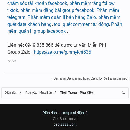
chăm sóc tài khoản facebook
,
phần mềm tăng follow
tiktok
,
phần mềm đăng bài group facebook
,
Phần mềm
telegram
,
Phần mềm quản lí bán hàng Zalo
,
phần mềm
quét data khách hàng
,
tool quét comment tự động
,
Phần
mềm quản lí group facebook
.
Liên hệ: 0949.335.866 để được tư vấn Miễn Phí
Group Zalo :
https://zalo.me/g/hmykhi635
7/4/22
(Bạn phải Đăng nhập hoặc Đăng ký để trả lời bài viết.)
Diễn đàn
Rao Vặt - Mua Bán
Thời Trang - Phụ Kiện
Diên đàn thương mại điện tử
ChoBaoLam.vn
090.2222.504.