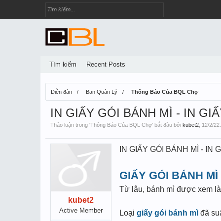
Tìm kiếm
Recent Posts
Diễn đàn
Ban Quản Lý
Thông Báo Của BQL Chợ
IN GIẤY GÓI BÁNH MÌ - IN G
Thảo luận trong '
Thông Báo Của BQL Chợ
' bắt đầu bởi
kubet2
,
12/2/22
.
IN GIẤY GÓI BÁNH MÌ - IN
GIẤY GÓI BÁNH MÌ
Từ lâu, bánh mì được xem là
kubet2
Active Member
Loại
giấy gói bánh mì
đã suấ