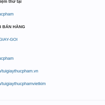
iệm thử tại
thucpham
B BÁN HÀNG
/GIAY-GOI
thucpham
/tuigiaythucpham.vn
/tuigiaythucphamvietkim