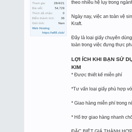
theo nhiều hệ lụy trong ngà
Tham gia:
28/4/21
Bài viết:
54,729
Thích đã nhận:
0
Ngày nay, việc an toàn vệ si
Điểm thành tích:
36
Kraft.
Giới tính:
Nam
Web Hosting
:
https://w88.club/
Đây là loại giấy chuyên dùng
toàn trong việc đựng thực p
LỢI ÍCH KHI BẠN SỬ 
KIM
* Được thiết kế miễn phí
*Tư vấn loại giấy phù hợp v
* Giao hàng miễn phí trong n
* Hổ trợ giao hàng nhanh chố
ĐẶC BIỆT GIÁ THÀNH HỢP