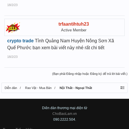
18/2/23
trfaantihtuh23
Active Member
crypto trade
Tỉnh Quảng Nam Huyện Nông Sơn Xã
Quế Phước bạn xem bài viết này nhé rất chi tiết
18/2/23
(Bạn phải Đăng nhập hoặc Đăng ký để trả lời bài viết.)
Diễn đàn
Rao Vặt - Mua Bán
Nội Thất - Ngoại Thất
Diên đàn thương mại điện tử
ChoBaoLam.vn
090.2222.504.