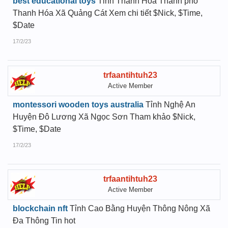
best educational toys
Tỉnh Thanh Hóa Thành phố
Thanh Hóa Xã Quảng Cát Xem chi tiết $Nick, $Time,
$Date
17/2/23
trfaantihtuh23
Active Member
montessori wooden toys australia
Tỉnh Nghệ An
Huyện Đô Lương Xã Ngọc Sơn Tham khảo $Nick,
$Time, $Date
17/2/23
trfaantihtuh23
Active Member
blockchain nft
Tỉnh Cao Bằng Huyện Thông Nông Xã
Đa Thông Tin hot