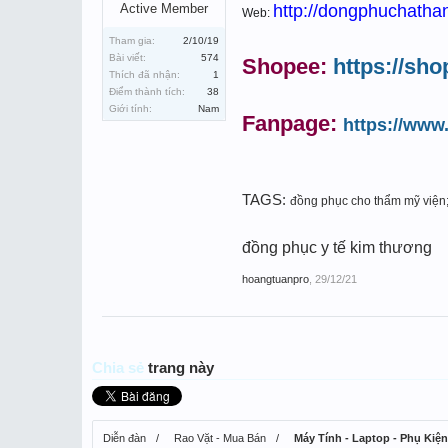
Active Member
http://dongphuchatha
Web:
Tham gia:
2/10/19
Bài viết:
574
Shopee:
https://sh
Thích đã nhận:
1
Điểm thành tích:
38
Giới tính:
Nam
Fanpage:
https://ww
TAGS:
đồng phục cho thẩm mỹ viện
đồng phục y tế kim thương
hoangtuanpro
,
29/12/21
Chia sẻ
trang này
Diễn đàn
Rao Vặt - Mua Bán
Máy Tính - Laptop - Phụ Kiện