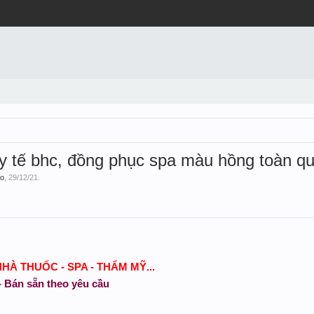
y tế bhc, đồng phục spa màu hồng toàn q
ro
,
29/12/21
.
NHÀ THUỐC - SPA - THẨM MỸ...
 - Bán sẵn theo yêu cầu