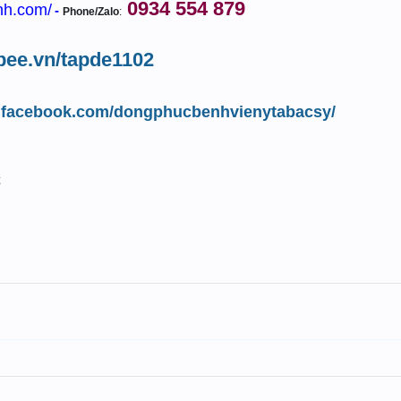
0934 554 879
nh.com/
-
Phone/Zalo
:
opee.vn/tapde1102
w.facebook.com/dongphucbenhvienytabacsy/
;