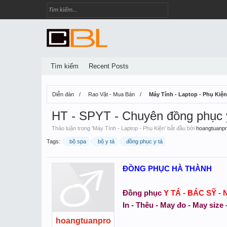
Tìm kiếm
Recent Posts
Diễn đàn
Rao Vặt - Mua Bán
Máy Tính - Laptop - Phụ Kiện
HT - SPYT - Chuyên đồng phục 
Thảo luận trong '
Máy Tính - Laptop - Phụ Kiện
' bắt đầu bởi
hoangtuanp
Tags:
bộ spa
bộ y tá
đồng phục y tá
ĐỒNG PHỤC HÀ THÀNH
Đồng phục
Y TÁ - BÁC SỸ - 
In - Thêu - May đo - May size
hoangtuanpro