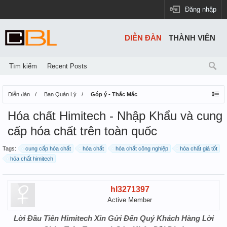
Đăng nhập
DIỄN ĐÀN
THÀNH VIÊN
Tìm kiếm
Recent Posts
Diễn đàn
Ban Quản Lý
Góp ý - Thắc Mắc
Hóa chất Himitech - Nhập Khẩu và cung
cấp hóa chất trên toàn quốc
Tags:
cung cấp hóa chất
hóa chất
hóa chất công nghiệp
hóa chất giá tốt
hóa chất himitech
hl3271397
Active Member
Lời Đầu Tiên Himitech Xin Gửi Đến Quý Khách Hàng Lời