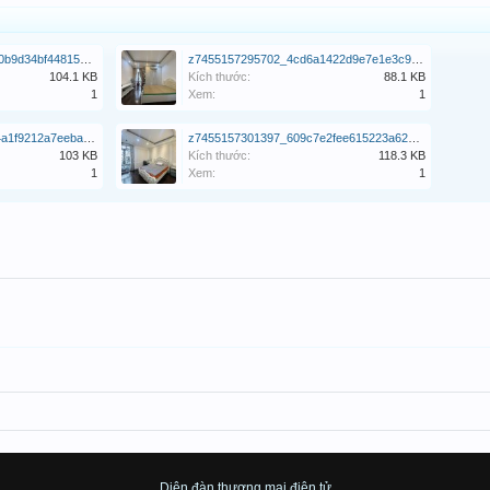
z7455157306301_1cb4a50b9d34bf4481584d90816ee38a.jpg
z7455157295702_4cd6a1422d9e7e1e3c9e68f440dc0ecb.jpg
104.1 KB
Kích thước:
88.1 KB
1
Xem:
1
z7455157302399_9f9ed14a1f9212a7eeba07dd774ce843.jpg
z7455157301397_609c7e2fee615223a6235588e8dfdf24.jpg
103 KB
Kích thước:
118.3 KB
1
Xem:
1
Diên đàn thương mại điện tử