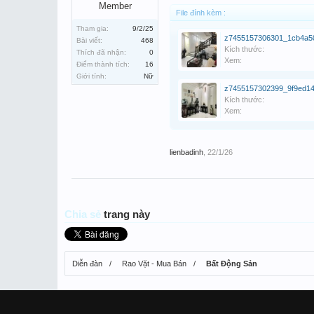
Member
File đính kèm :
Tham gia:
9/2/25
Bài viết:
468
Kích thước:
Thích đã nhận:
0
Xem:
Điểm thành tích:
16
Giới tính:
Nữ
Kích thước:
Xem:
lienbadinh
,
22/1/26
Chia sẻ
trang này
Diễn đàn
Rao Vặt - Mua Bán
Bất Động Sản