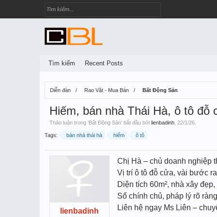
Tìm kiếm
Recent Posts
Diễn đàn
Rao Vặt - Mua Bán
Bất Động Sản
Hiếm, bán nhà Thái Hà, ô tô đỗ 
Thảo luận trong '
Bất Động Sản
' bắt đầu bởi
lienbadinh
,
22/1/26
.
Tags:
bán nhà thái hà
hiếm
ô tô
Chị Hà – chủ doanh nghiệp th
Vị trí ô tô đỗ cửa, vài bước 
Diện tích 60m², nhà xây đẹp,
Sổ chính chủ, pháp lý rõ ràn
Liên hệ ngay Ms Liên – chuy
lienbadinh