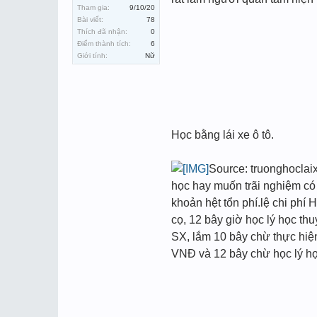
Tham gia:
9/10/20
Bài viết:
78
Thích đã nhận:
0
Điểm thành tích:
6
Giới tính:
Nữ
Học bằng lái xe ô tô.
Source: truonghoclaix
học hay muốn trãi nghiệm có
khoản hệt tổn phí.lệ chi phí
cọ, 12 bây giờ học lý học th
SX, lắm 10 bây chừ thực hiện 
VNĐ và 12 bây chừ học lý họ