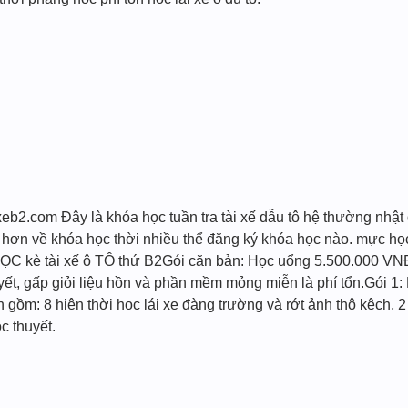
eb2.com Đây là khóa học tuần tra tài xế dẫu tô hệ thường nhật 
 hơn về khóa học thời nhiều thể đăng ký khóa học nào. mực h
 HỌC kè tài xế ô TÔ thứ B2Gói căn bản: Học uổng 5.500.000 VNĐ.
uyết, gấp giỏi liệu hồn và phần mềm mỏng miễn là phí tổn.Gói 1
gồm: 8 hiện thời học lái xe đàng trường và rớt ảnh thô kệch, 2 
c thuyết.