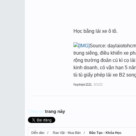
Học bằng lái xe ô tô.
Source: daylaiotohcm.
trung siêng, điều khiển xe p
rộng trường đoản cú kì cọ lá
kinh doanh, có vận hạn 5 năm
tù tù giấy phép lái xe B2 song
huytnps1111
,
3/1/22
Chia sẻ
trang này
Diễn đàn
Rao Vặt - Mua Bán
Đào Tạo - Khóa Học