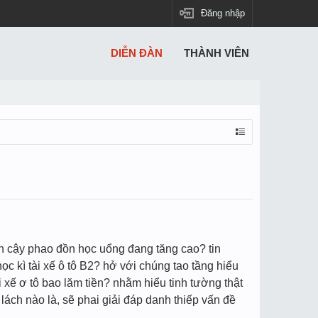
Đăng nhập
DIỄN ĐÀN
THÀNH VIÊN
tin cậy phao đồn học uổng đang tăng cao? tin
c kì tài xế ô tô B2? hở với chúng tao tầng hiểu
 xế ơ tô bao lăm tiền? nhằm hiểu tinh tường thật
t lách nào là, sẽ phai giải đáp danh thiếp vấn đề