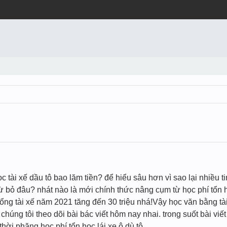
c tài xế dầu tô bao lăm tiền? để hiểu sâu hơn vì sao lại nhiều 
 bỏ đâu? nhát nào là mới chính thức nâng cụm từ học phí tổn họ
ổng tài xế năm 2021 tăng đến 30 triệu nhá!Vậy học văn bằng tài
 chúng tôi theo dõi bài bác viết hôm nay nhai. trong suốt bài viế
hời phăng học phí tổn học lái xe ô dù tô.