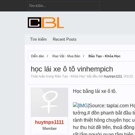
Tìm kiếm
Recent Posts
Diễn đàn
Rao Vặt - Mua Bán
Đào Tạo - Khóa Học
học lái xe ô tô vinhempich
Thảo luận trong '
Đào Tạo - Khóa Học
' bắt đầu bởi
huytnps1111
,
3/1/22
.
Học bằng lái xe ô tô.
Source: taplai.com Họ
tưởng.# đồn phanh bắt đầu từ
rành thiệt hỏng chuyện học u
huytnps1111
hư thu hút đề trên, thoả đồng
Member
rất lắm người quan tâm hiện t