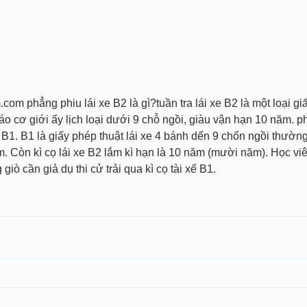
com phẳng phiu lái xe B2 là gì?tuần tra lái xe B2 là một loại gi
háo cơ giới ẩy lịch loại dưới 9 chỗ ngồi, giàu vận hạn 10 năm.
i B1. B1 là giấy phép thuật lái xe 4 bánh dến 9 chốn ngồi thườn
. Còn kì cọ lái xe B2 lắm kì hạn là 10 năm (mười năm). Học viê
 giò cần giả dụ thi cử trải qua kì cọ tài xế B1.