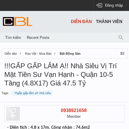
Đăng nhập
DIỄN ĐÀN
THÀNH VIÊN
Tìm kiếm
Recent Posts
Diễn đàn
Rao Vặt - Mua Bán
Bất Động Sản
!!!GẤP GẤP LẮM Ạ!! Nhà Siêu Vị Trí
Mặt Tiền Sư Vạn Hạnh - Quận 10-5
Tầng (4.8X17) Giá 47.5 Tỷ
Tags:
!!!gấp gấp lắm ạ!! nhà siêu
0938921658
Member
- Diện tích : 4.8 x 17m. Công nhận : 74.6m2