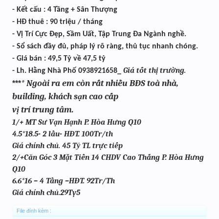
- Kết cấu : 4 Tầng + Sân Thượng
- HĐ thuê : 90 triệu / tháng
- Vị Trí Cực Đẹp, Sầm Uất, Tập Trung Đa Ngành nghề.
- Sổ sách đầy đủ, pháp lý rõ ràng, thủ tục nhanh chóng.
- Giá bán : 49,5 Tỷ về 47,5 tỷ
Giá tốt thị trường.
- Lh. Hằng Nhà Phố 0938921658_
* Ngoài ra em còn rất nhiều BĐS toà nhà,
***
building, khách sạn cao cấp
vị trí trung tâm.
1/+ MT Sư Vạn Hạnh P. Hòa Hưng Q10
4.5*18.5- 2 lầu- HĐT. 100Tr/th
Giá chính chủ. 45 Tỷ TL trực tiếp
2/+Căn Góc 3 Mặt Tiền 14 CHDV Cao Thắng P. Hòa Hưng
Q10
6.6*16 – 4 Tầng –HĐT. 92Tr/Th
Giá chính chủ.29Ty5
File đính kèm :