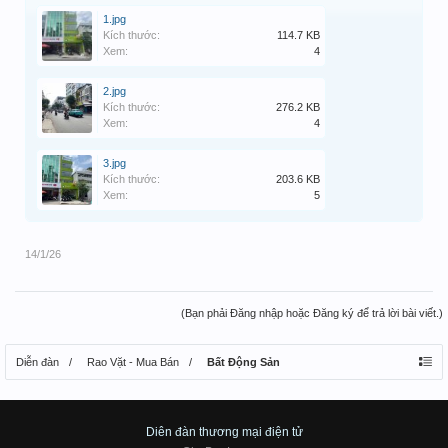
1.jpg
Kích thước:
114.7 KB
Xem:
4
2.jpg
Kích thước:
276.2 KB
Xem:
4
3.jpg
Kích thước:
203.6 KB
Xem:
5
14/1/26
(Bạn phải Đăng nhập hoặc Đăng ký để trả lời bài viết.)
Diễn đàn
Rao Vặt - Mua Bán
Bất Động Sản
Diên đàn thương mại điện tử