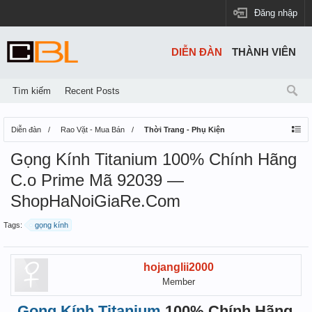
Đăng nhập
DIỄN ĐÀN
THÀNH VIÊN
Tìm kiếm
Recent Posts
Diễn đàn
Rao Vặt - Mua Bán
Thời Trang - Phụ Kiện
Gọng Kính Titanium 100% Chính Hãng
C.o Prime Mã 92039 —
ShopHaNoiGiaRe.Com
Tags:
gọng kính
hojanglii2000
Member
Gọng Kính Titanium
100% Chính Hãng