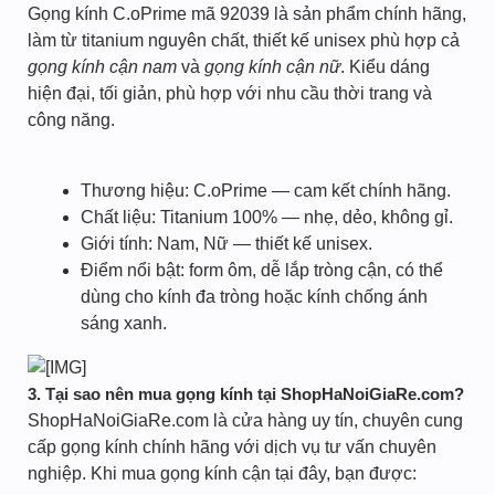
Gọng kính C.oPrime mã 92039 là sản phẩm chính hãng,
làm từ titanium nguyên chất, thiết kế unisex phù hợp cả
gọng kính cận nam
và
gọng kính cận nữ
. Kiểu dáng
hiện đại, tối giản, phù hợp với nhu cầu thời trang và
công năng.
Thương hiệu: C.oPrime — cam kết chính hãng.
Chất liệu: Titanium 100% — nhẹ, dẻo, không gỉ.
Giới tính: Nam, Nữ — thiết kế unisex.
Điểm nổi bật: form ôm, dễ lắp tròng cận, có thể
dùng cho kính đa tròng hoặc kính chống ánh
sáng xanh.
3. Tại sao nên mua gọng kính tại ShopHaNoiGiaRe.com?
ShopHaNoiGiaRe.com là cửa hàng uy tín, chuyên cung
cấp gọng kính chính hãng với dịch vụ tư vấn chuyên
nghiệp. Khi mua gọng kính cận tại đây, bạn được: