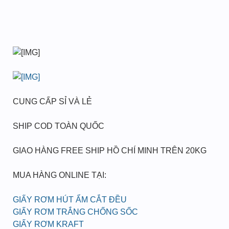
CUNG CẤP SỈ VÀ LẺ
SHIP COD TOÀN QUỐC
GIAO HÀNG FREE SHIP HỒ CHÍ MINH TRÊN 20KG
MUA HÀNG ONLINE TẠI:
GIẤY RƠM HÚT ẨM CẮT ĐỀU
GIẤY RƠM TRẮNG CHỐNG SỐC
GIẤY RƠM KRAFT