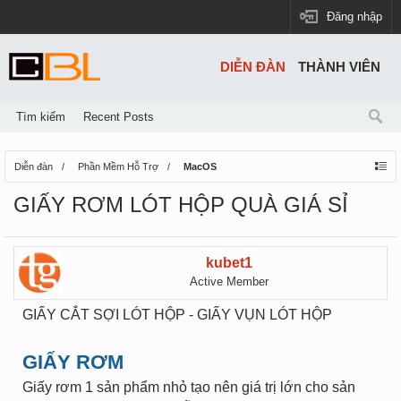
Đăng nhập
DIỄN ĐÀN
THÀNH VIÊN
Tìm kiếm
Recent Posts
Diễn đàn
Phần Mềm Hỗ Trợ
MacOS
GIẤY RƠM LÓT HỘP QUÀ GIÁ SỈ
kubet1
Active Member
GIẤY CẮT SỢI LÓT HỘP - GIẤY VỤN LÓT HỘP
GIẤY RƠM
Giấy rơm 1 sản phẩm nhỏ tạo nên giá trị lớn cho sản