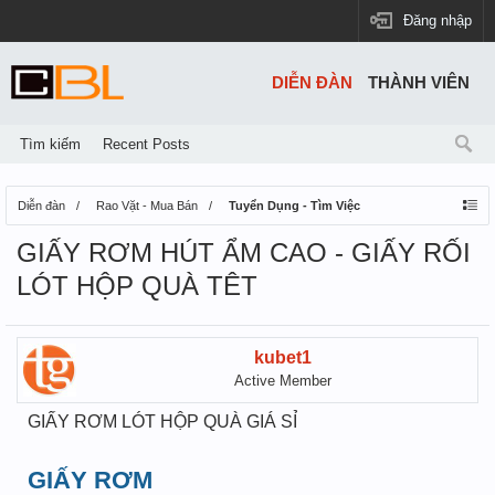
Đăng nhập
DIỄN ĐÀN
THÀNH VIÊN
Tìm kiếm
Recent Posts
Diễn đàn
Rao Vặt - Mua Bán
Tuyển Dụng - Tìm Việc
GIẤY RƠM HÚT ẨM CAO - GIẤY RỐI
LÓT HỘP QUÀ TÊT
kubet1
Active Member
GIẤY RƠM LÓT HỘP QUÀ GIÁ SỈ
GIẤY RƠM