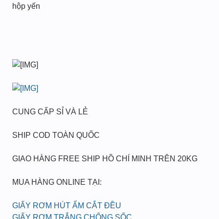
hộp yến
CUNG CẤP SỈ VÀ LẺ
SHIP COD TOÀN QUỐC
GIAO HÀNG FREE SHIP HỒ CHÍ MINH TRÊN 20KG
MUA HÀNG ONLINE TẠI:
GIẤY RƠM HÚT ẨM CẮT ĐỀU
GIẤY RƠM TRẮNG CHỐNG SỐC