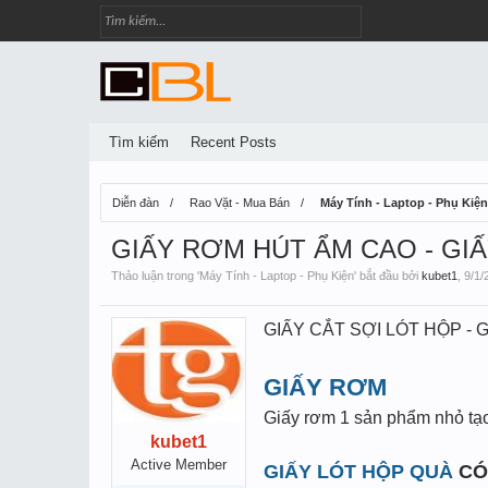
Tìm kiếm
Recent Posts
Diễn đàn
Rao Vặt - Mua Bán
Máy Tính - Laptop - Phụ Kiện
GIẤY RƠM HÚT ẨM CAO - GIẤ
Thảo luận trong '
Máy Tính - Laptop - Phụ Kiện
' bắt đầu bởi
kubet1
,
9/1/
GIẤY CẮT SỢI LÓT HỘP - 
GIẤY RƠM
Giấy rơm 1 sản phẩm nhỏ tạo 
kubet1
Active Member
GIẤY LÓT HỘP QUÀ
CÓ