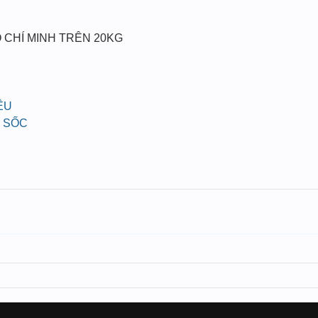
 CHÍ MINH TRÊN 20KG
ỀU
 SỐC