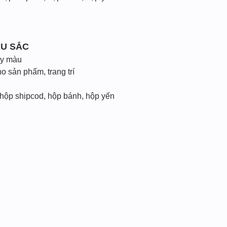
ÀU SẮC
ấy màu
 sản phẩm, trang trí
 hộp shipcod, hộp bánh, hộp yến