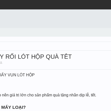
Y RỐI LÓT HỘP QUÀ TÊT
22
.
GIẤY VỤN LÓT HỘP
nên giá trị lớn cho sản phẩm quà tặng nhân dịp lễ, tết.
 MẤY LOẠI?