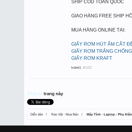
SHIP COD TOÀN QUỐC
GIAO HÀNG FREE SHIP HỒ
MUA HÀNG ONLINE TẠI:
GIẤY RƠM HÚT ẨM CẮT Đ
GIẤY RƠM TRẮNG CHỐNG
GIẤY RƠM KRAFT
kubet1
,
9/1/22
Chia sẻ
trang này
Diễn đàn
Rao Vặt - Mua Bán
Máy Tính - Laptop - Phụ Kiện