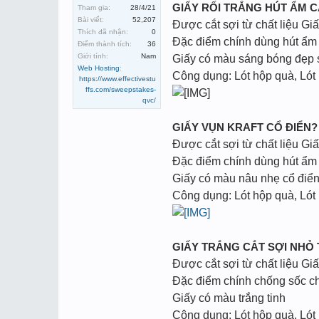
GIẤY RỐI TRẮNG HÚT ẨM 
Tham gia:
28/4/21
Bài viết:
52,207
Được cắt sợi từ chất liệu Gi
Thích đã nhận:
0
Đặc điểm chính dùng hút ẩm 
Điểm thành tích:
36
Giới tính:
Nam
Giấy có màu sáng bóng đẹp
Web Hosting
:
Công dụng: Lót hộp quà, Lót
https://www.effectivestu
ffs.com/sweepstakes-
qvc/
GIẤY VỤN KRAFT CỔ ĐIỂN?
Được cắt sợi từ chất liệu Giấ
Đặc điểm chính dùng hút ẩm 
Giấy có màu nâu nhẹ cổ điển
Công dụng: Lót hộp quà, Lót
GIẤY TRẮNG CẮT SỢI NHỎ
Được cắt sợi từ chất liệu Giấ
Đặc điểm chính chống sốc c
Giấy có màu trắng tinh
Công dụng: Lót hộp quà, Lót