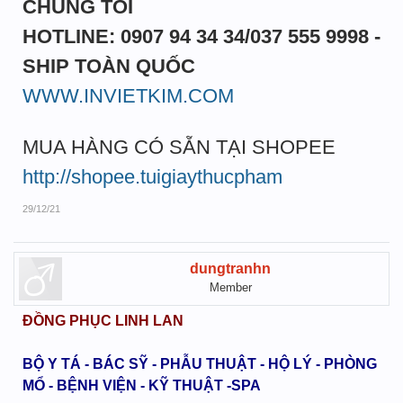
CHÚNG TÔI
HOTLINE: 0907 94 34 34/037 555 9998 -
SHIP TOÀN QUỐC
WWW.INVIETKIM.COM
MUA HÀNG CÓ SẴN TẠI SHOPEE
http://shopee.tuigiaythucpham
29/12/21
dungtranhn
Member
ĐỒNG PHỤC LINH LAN
BỘ Y TÁ - BÁC SỸ - PHẪU THUẬT - HỘ LÝ - PHÒNG
MỔ - BỆNH VIỆN - KỸ THUẬT -SPA