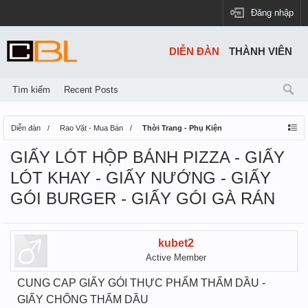
Đăng nhập
DIỄN ĐÀN
THÀNH VIÊN
Tìm kiếm
Recent Posts
Diễn đàn
Rao Vặt - Mua Bán
Thời Trang - Phụ Kiện
GIẤY LÓT HỘP BÁNH PIZZA - GIẤY
LÓT KHAY - GIẤY NƯỚNG - GIẤY
GÓI BURGER - GIẤY GÓI GÀ RÁN
kubet2
Active Member
CUNG CAP GIẤY GÓI THỰC PHẨM THẤM DẦU -
GIẤY CHỐNG THẤM DẦU