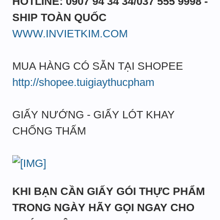
HOTLINE: 0907 94 34 34/037 555 9998 -
SHIP TOÀN QUỐC
WWW.INVIETKIM.COM
MUA HÀNG CÓ SẴN TẠI SHOPEE
http://shopee.tuigiaythucpham
GIẤY NƯỚNG - GIẤY LÓT KHAY
CHỐNG THẤM
KHI BẠN CẦN GIẤY GÓI THỰC PHẨM
TRONG NGÀY HÃY GỌI NGAY CHO