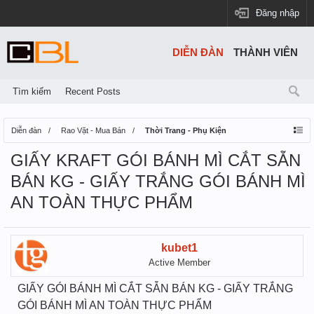
Đăng nhập
DIỄN ĐÀN
THÀNH VIÊN
Tìm kiếm
Recent Posts
Diễn đàn
Rao Vặt - Mua Bán
Thời Trang - Phụ Kiện
GIẤY KRAFT GÓI BÁNH MÌ CẮT SẴN
BÁN KG - GIẤY TRẮNG GÓI BÁNH MÌ
AN TOÀN THỰC PHẨM
kubet1
Active Member
GIẤY GÓI BÁNH MÌ CẮT SẴN BÁN KG - GIẤY TRẮNG
GÓI BÁNH MÌ AN TOÀN THỰC PHẨM