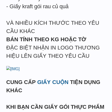
- Giấy kraft gói rau củ quả
VÀ NHIỀU KÍCH THƯỚC THEO YÊU
CẦU KHÁC
BÁN TÍNH THEO KG HOẶC TỜ
ĐẶC BIỆT NHẬN IN LOGO THƯƠNG
HIỆU LÊN GIẤY THEO YÊU CẦU
CUNG CẤP
GIẤY CUỘN
TIỆN DỤNG
KHÁC
KHI BẠN CẦN GIẤY GÓI THỰC PHẨM