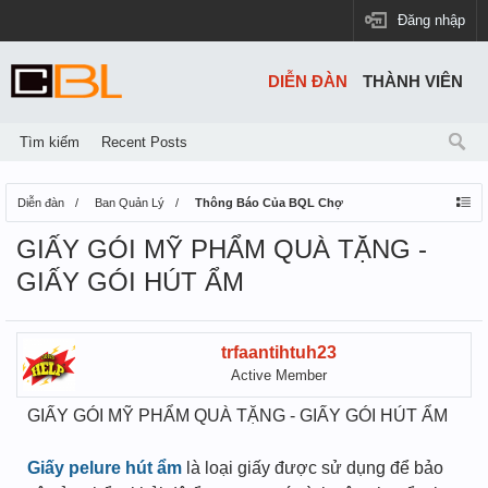
Đăng nhập
DIỄN ĐÀN
THÀNH VIÊN
Tìm kiếm
Recent Posts
Diễn đàn
Ban Quản Lý
Thông Báo Của BQL Chợ
GIẤY GÓI MỸ PHẨM QUÀ TẶNG -
GIẤY GÓI HÚT ẨM
trfaantihtuh23
Active Member
GIẤY GÓI MỸ PHẨM QUÀ TẶNG - GIẤY GÓI HÚT ẨM
Giấy pelure hút ẩm
là loại giấy được sử dụng để bảo