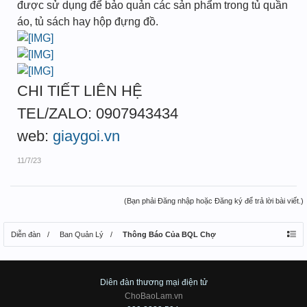
được sử dụng để bảo quản các sản phẩm trong tủ quần
áo, tủ sách hay hộp đựng đồ.
CHI TIẾT LIÊN HỆ
TEL/ZALO: 0907943434
web:
giaygoi.vn
11/7/23
(Bạn phải Đăng nhập hoặc Đăng ký để trả lời bài viết.)
Diễn đàn
Ban Quản Lý
Thông Báo Của BQL Chợ
Diên đàn thương mại điện tử
ChoBaoLam.vn