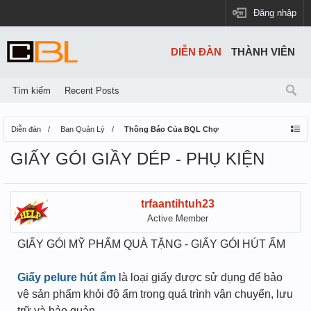
Đăng nhập
DIỄN ĐÀN
THÀNH VIÊN
Tìm kiếm
Recent Posts
Diễn đàn
Ban Quản Lý
Thông Báo Của BQL Chợ
GIẤY GÓI GIẦY DÉP - PHỤ KIỆN
trfaantihtuh23
Active Member
GIẤY GÓI MỸ PHẨM QUÀ TẶNG - GIẤY GÓI HÚT ẨM
Giấy pelure hút ẩm
là loại giấy được sử dụng để bảo
vệ sản phẩm khỏi độ ẩm trong quá trình vận chuyển, lưu
trữ và bảo quản.