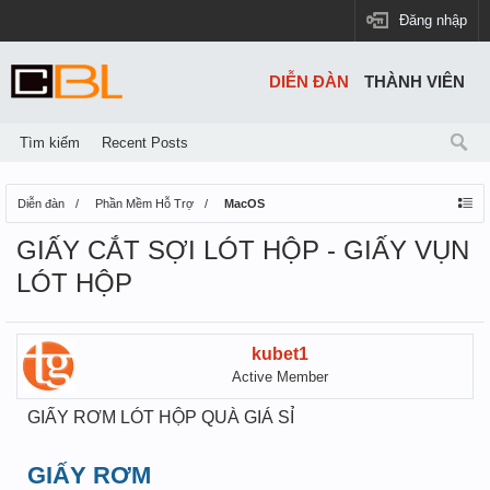
Đăng nhập
DIỄN ĐÀN
THÀNH VIÊN
Tìm kiếm
Recent Posts
Diễn đàn
Phần Mềm Hỗ Trợ
MacOS
GIẤY CẮT SỢI LÓT HỘP - GIẤY VỤN
LÓT HỘP
kubet1
Active Member
GIẤY RƠM LÓT HỘP QUÀ GIÁ SỈ
GIẤY RƠM