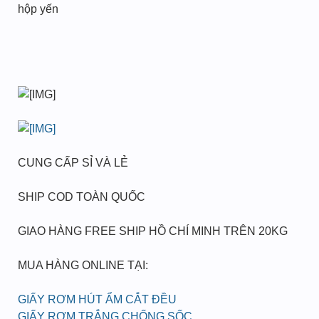
hộp yến
CUNG CẤP SỈ VÀ LẺ
SHIP COD TOÀN QUỐC
GIAO HÀNG FREE SHIP HỒ CHÍ MINH TRÊN 20KG
MUA HÀNG ONLINE TẠI:
GIẤY RƠM HÚT ẨM CẮT ĐỀU
GIẤY RƠM TRẮNG CHỐNG SỐC