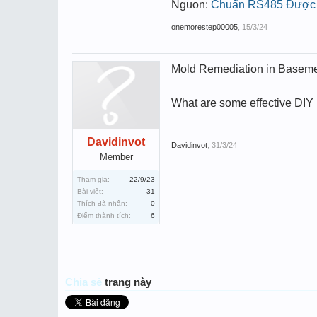
Nguon:
Chuẩn RS485 Được 
onemorestep00005
,
15/3/24
Mold Remediation in Basem
What are some effective DIY
Davidinvot
Davidinvot
,
31/3/24
Member
Tham gia:
22/9/23
Bài viết:
31
Thích đã nhận:
0
Điểm thành tích:
6
Chia sẻ
trang này