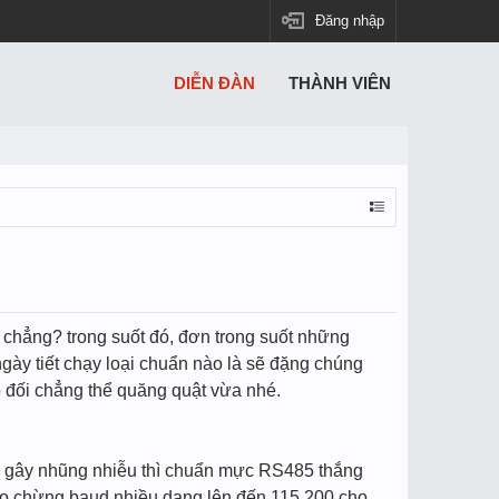
Đăng nhập
DIỄN ĐÀN
THÀNH VIÊN
 chẳng? trong suốt đó, đơn trong suốt những
gày tiết chạy loại chuẩn nào là sẽ đặng chúng
o đối chẳng thể quăng quật vừa nhé.
tố gây nhũng nhiễu thì chuẩn mực RS485 thắng
 lao chừng baud nhiều dạng lên đến 115.200 cho