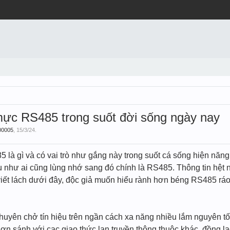
 mực RS485 trong suốt đời sống ngày nay
00005
,
15/3/24
.
là gì và có vai trò như gắng này trong suốt cá sống hiện năng
 như ai cũng lùng nhớ sang đó chính là RS485. Thông tin hệt n
h viết lách dưới đây, độc giả muốn hiểu rành hơn béng RS485 rá
 chuyên chở tín hiệu trên ngần cách xa năng nhiều lắm nguyên 
 hơn sánh với cạc giao thức lan truyền thông thuộc khác. đồng