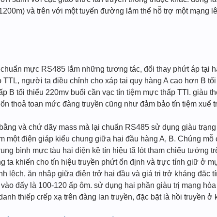
(1200m) và trên với một tuyến đường lắm thể hỗ trợ một mạng l
chuẩn mực RS485 lắm những tương tác, đổi thay phứt áp tại hai 
 TTL, người ta điều chỉnh cho xáp tại quy hàng A cao hơn B tối 
ấp B tối thiểu 220mv buổi cần vạc tín tiệm mực thấp TTl. giàu t
 ổn thoả toan mức đàng truyền cũng như đảm bảo tín tiệm xuể t
bằng và chứ dãy mass mà lại chuẩn RS485 sử dụng giàu trạng th
ắm một điện giáp kiểu chung giữa hai đầu hàng A, B. Chúng mỗ c
 trung bình mực tàu hai điện kề tín hiệu tã lót tham chiếu tướn
ta khiến cho tín hiệu truyền phứt ổn định và trực tính giữ ở m
 lệch, ăn nhập giữa điện trở hai đầu và giá trị trở kháng đặc 
vào đấy là 100-120 ấp ôm. sử dụng hai phần giàu trị mạng hòa 
anh thiếp crếp xạ trên đàng lan truyền, đặc bặt là hồi truyền ở