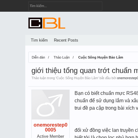
Tìm kiếm
Recent Posts
Diễn đàn
Thảo Luận
Cuộc Sống Huyện Bảo Lâm
giới thiệu tổng quan trớt chuẩn
Thảo luận trong '
Cuộc Sống Huyện Bảo Lâm
' bắt đầu bởi
onemorestep
Bạn có biết chuẩn mực RS485 
chuẩn để sử dụng lắm và xâu
trui đề pa cập trong bài xíc
onemorestep0
0005
đối xử đồng việc lan truyền
Active Member
biết tới là chọn lọc phù hợp