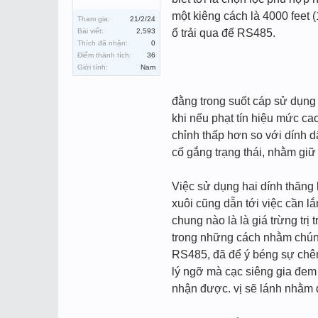
một kiêng cách là 4000 feet 
Tham gia:
21/2/24
Bài viết:
2,593
ổ trải qua để RS485.
Thích đã nhận:
0
Điểm thành tích:
36
Giới tính:
Nam
đằng trong suốt cáp sử dụng 
khi nếu phạt tín hiệu mức cao
chỉnh thấp hơn so với dính d
cố gắng trạng thái, nhằm giữ
Việc sử dụng hai dính thăng 
xuôi cũng dẫn tới việc cần l
chung nào là là giá trừng trị
trong những cách nhằm chúng 
RS485, đã để ý béng sự chênh
lý ngỡ mà cạc siêng gia đem 
nhận được. vị sẽ lánh nhằm d