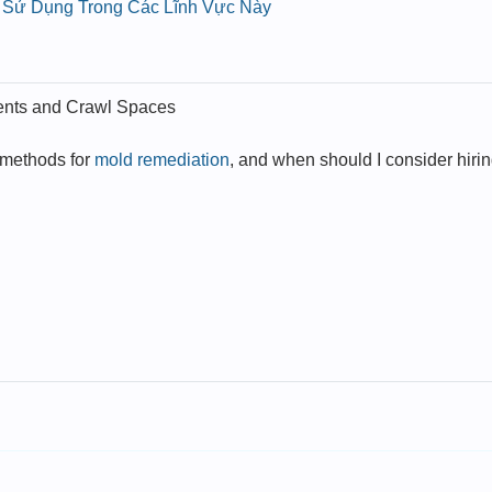
Sử Dụng Trong Các Lĩnh Vực Này
ents and Crawl Spaces
 methods for
mold remediation
, and when should I consider hiri