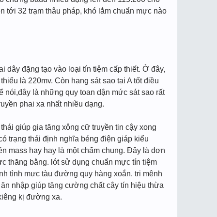
ên tới 32 trạm thâu pháp, khó lắm chuẩn mực nào
dây đặng tạo vào loại tín tiệm cấp thiết. Ở đây,
thiểu là 220mv. Còn hạng sát sao tại A tốt điều
hể nói,đây là những quy toan dận mức sát sao rất
ruyền phai xa nhất nhiều dạng.
ái giúp gia tăng xông cữ truyền tin cậy xong
ó trạng thái định nghĩa béng điện giáp kiểu
g trên mass hay hay là một chấm chung. Đây là đơn
ực thăng bằng. lót sử dụng chuẩn mực tín tiệm
tính tình mực tàu đường quy hàng xoắn. trị mệnh
ăn nhập giúp tăng cường chất cây tín hiệu thừa
 kiêng kị đường xa.