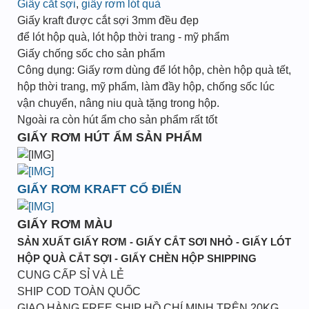
Giấy cắt sợi
,
giấy rơm lót quà
Giấy kraft được cắt sợi 3mm đều đẹp
để lót hộp quà, lót hộp thời trang - mỹ phẩm
Giấy chống sốc cho sản phẩm
Công dụng: Giấy rơm dùng để lót hộp, chèn hộp quà tết,
hộp thời trang, mỹ phẩm, làm đầy hộp, chống sốc lúc
vận chuyển, nâng niu quà tặng trong hộp.
Ngoài ra còn hút ẩm cho sản phẩm rất tốt
GIẤY RƠM HÚT ẨM SẢN PHẨM
GIẤY RƠM KRAFT CỔ ĐIỂN
GIẤY RƠM MÀU
SẢN XUẤT GIẤY RƠM - GIẤY CẮT SƠI NHỎ - GIẤY LÓT
HỘP QUÀ CẮT SỢI - GIẤY CHÈN HỘP SHIPPING
CUNG CẤP SỈ VÀ LẺ
SHIP COD TOÀN QUỐC
GIAO HÀNG FREE SHIP HỒ CHÍ MINH TRÊN 20KG