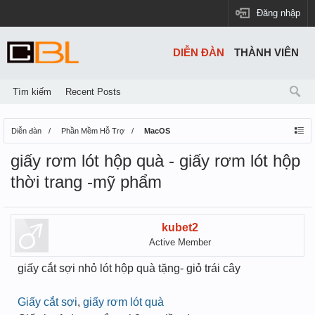
Đăng nhập
DIỄN ĐÀN
THÀNH VIÊN
Tìm kiếm
Recent Posts
Diễn đàn
Phần Mềm Hỗ Trợ
MacOS
giấy rơm lót hộp quà - giấy rơm lót hộp
thời trang -mỹ phẩm
kubet2
Active Member
giấy cắt sợi nhỏ lót hộp quà tặng- giỏ trái cây
Giấy cắt sợi
,
giấy rơm lót quà