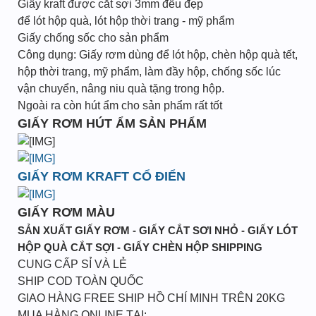
Giấy kraft được cắt sợi 3mm đều đẹp
để lót hộp quà, lót hộp thời trang - mỹ phẩm
Giấy chống sốc cho sản phẩm
Công dụng: Giấy rơm dùng để lót hộp, chèn hộp quà tết,
hộp thời trang, mỹ phẩm, làm đầy hộp, chống sốc lúc
vận chuyển, nâng niu quà tặng trong hộp.
Ngoài ra còn hút ẩm cho sản phẩm rất tốt
GIẤY RƠM HÚT ẨM SẢN PHẨM
GIẤY RƠM KRAFT CỔ ĐIỂN
GIẤY RƠM MÀU
SẢN XUẤT GIẤY RƠM - GIẤY CẮT SƠI NHỎ - GIẤY LÓT
HỘP QUÀ CẮT SỢI - GIẤY CHÈN HỘP SHIPPING
CUNG CẤP SỈ VÀ LẺ
SHIP COD TOÀN QUỐC
GIAO HÀNG FREE SHIP HỒ CHÍ MINH TRÊN 20KG
MUA HÀNG ONLINE TẠI: