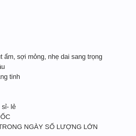
t ẩm, sợi mỏng, nhẹ dai sang trọng
âu
ắng tinh
sỉ- lẻ
UỐC
 TRONG NGÀY SỐ LƯỢNG LỚN