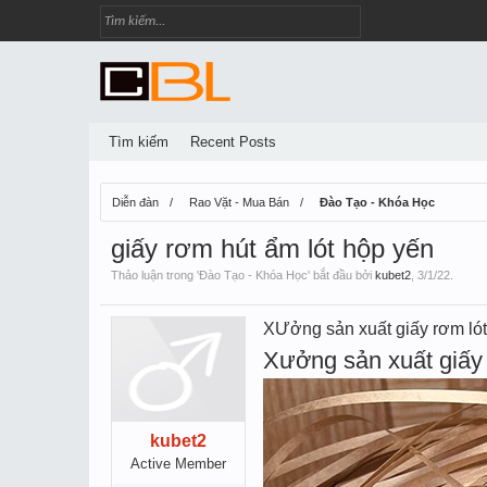
Tìm kiếm
Recent Posts
Diễn đàn
Rao Vặt - Mua Bán
Đào Tạo - Khóa Học
giấy rơm hút ẩm lót hộp yến
Thảo luận trong '
Đào Tạo - Khóa Học
' bắt đầu bởi
kubet2
,
3/1/22
.
XƯởng sản xuất giấy rơm ló
Xưởng sản xuất giấy 
kubet2
Active Member