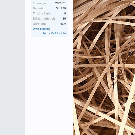
Tham gia:
28/4/21
Bài viết:
54,729
Thích đã nhận:
0
Điểm thành tích:
36
Giới tính:
Nam
Web Hosting
:
https://w88.club/