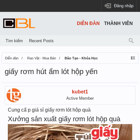
Đăng nhập
DIỄN ĐÀN
THÀNH VIÊN
Tìm kiếm
Recent Posts
Diễn đàn
Rao Vặt - Mua Bán
Đào Tạo - Khóa Học
giấy rơm hút ẩm lót hộp yến
kubet1
Active Member
Cung cấ p giá sỉ giấy rơm lót hộp quà
Xưởng sản xuất giấy rơm lót hộp quà