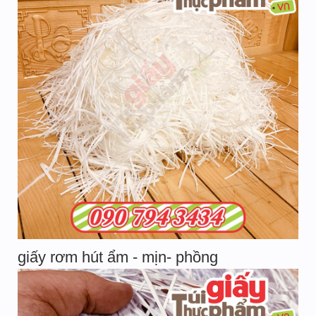
giấy rơm hút ẩm - mịn- phồng