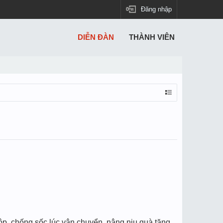
Đăng nhập
DIỄN ĐÀN
THÀNH VIÊN
ộp, chống sốc lúc vận chuyển, nâng niu quà tặng