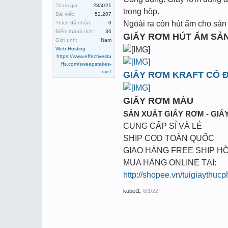
Tham gia:
28/4/21
trong hộp.
Bài viết:
52,207
Ngoài ra còn hút ẩm cho sản 
Thích đã nhận:
0
Điểm thành tích:
36
GIẤY RƠM HÚT ẨM SẢ
Giới tính:
Nam
Web Hosting
:
https://www.effectivestu
ffs.com/sweepstakes-
qvc/
GIẤY RƠM KRAFT CỔ Đ
GIẤY RƠM MÀU
SẢN XUẤT GIẤY RƠM - GIẤY
CUNG CẤP SỈ VÀ LẺ
SHIP COD TOÀN QUỐC
GIAO HÀNG FREE SHIP HỒ
MUA HÀNG ONLINE TẠI:
http://shopee.vn/tuigiaythuc
kubet1
,
6/1/22