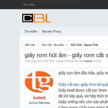
Tìm kiếm
Recent Posts
Diễn đàn
Rao Vặt - Mua Bán
Nội Thất - Ngoại Thất
giấy rơm hút ẩm - giấy rơm cắt sợ
Thảo luận trong '
Nội Thất - Ngoại Thất
' bắt đầu bởi
kubet1
,
6/1/22
.
giấy vụn làm đầy hộp, giấy v
Giấy cắt sợi
,
giấy rơm lót qu
Giấy kraft được cắt sợi 3mm
để lót hộp quà, lót hộp thời 
kubet1
Giấy chống sốc cho sản ph
Active Member
Công dụng: Giấy rơm dùng để 