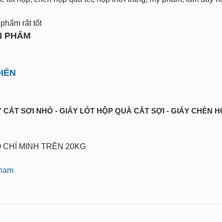
phẩm rất tốt
N PHẨM
IỂN
 CẮT SƠI NHỎ - GIẤY LÓT HỘP QUÀ CẮT SỢI - GIẤY CHÈN 
 CHÍ MINH TRÊN 20KG
pham