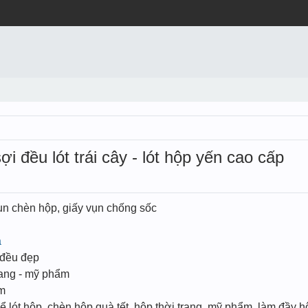
i đều lót trái cây - lót hộp yến cao cấp
ụn chèn hộp, giấy vụn chống sốc
à
 đều đẹp
trang - mỹ phẩm
ẩm
lót hộp, chèn hộp quà tết, hộp thời trang, mỹ phẩm, làm đầy h