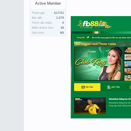
Active Member
Tham gia:
11/7/21
Bài viết:
1,075
Thích đã nhận:
0
Điểm thành tích:
36
Giới tính:
Nữ