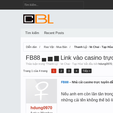
Tìm kiếm
Recent Posts
Diễn đàn
Rao Vặt - Mua Bán
Thanh Lý - Ve Chai - Tạp Hóa
FB88 ▄ ▅ ▆ Link vào casino trực
Thảo luận trong '
Thanh Lý - Ve Chai - Tạp Hóa
' bắt đầu bởi
hdung0970
Trang 1 của 4 trang
1
2
3
4
Tiếp >
FB88
– Nhà cái casino trực tuyến đ
Nếu anh em còn lăn tăn trong
những cái tên không thể bỏ l
hdung0970