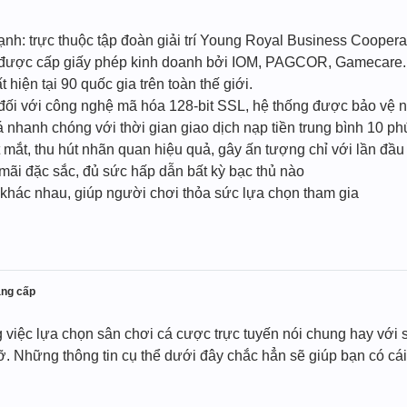
ạnh: trực thuộc tập đoàn giải trí Young Royal Business Coopera
 được cấp giấy phép kinh doanh bởi IOM, PAGCOR, Gamecare.
hiện tại 90 quốc gia trên toàn thế giới.
đối với công nghệ mã hóa 128-bit SSL, hệ thống được bảo vệ n
á nhanh chóng với thời gian giao dịch nạp tiền trung bình 10 phú
 mắt, thu hút nhãn quan hiệu quả, gây ấn tượng chỉ với lần đầu
ãi đặc sắc, đủ sức hấp dẫn bất kỳ bạc thủ nào
khác nhau, giúp người chơi thỏa sức lựa chọn tham gia
ẳng cấp
 việc lựa chọn sân chơi cá cược trực tuyến nói chung hay với sò
ỡ. Những thông tin cụ thể dưới đây chắc hẳn sẽ giúp bạn có cái