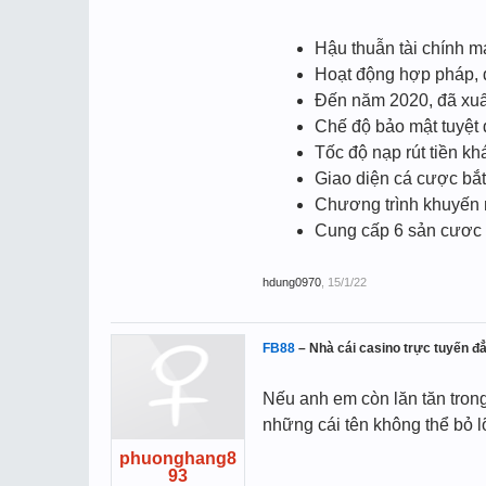
Hậu thuẫn tài chính m
Hoạt động hợp pháp,
Đến năm 2020, đã xuất 
Chế độ bảo mật tuyệt 
Tốc độ nạp rút tiền kh
Giao diện cá cược bắt
Chương trình khuyến m
Cung cấp 6 sản cươc 
hdung0970
,
15/1/22
FB88
– Nhà cái casino trực tuyến đ
Nếu anh em còn lăn tăn trong
những cái tên không thể bỏ l
phuonghang8
93