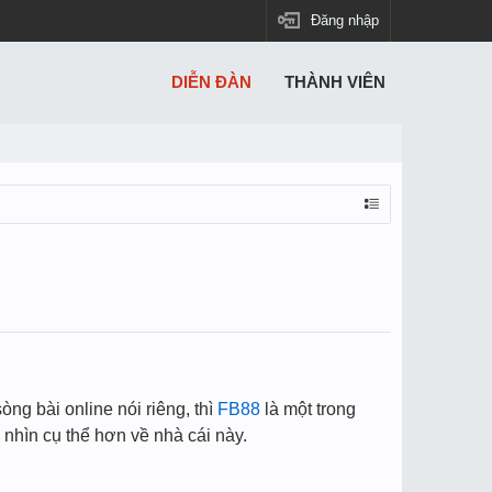
Đăng nhập
DIỄN ĐÀN
THÀNH VIÊN
ng bài online nói riêng, thì
FB88
là một trong
 nhìn cụ thể hơn về nhà cái này.