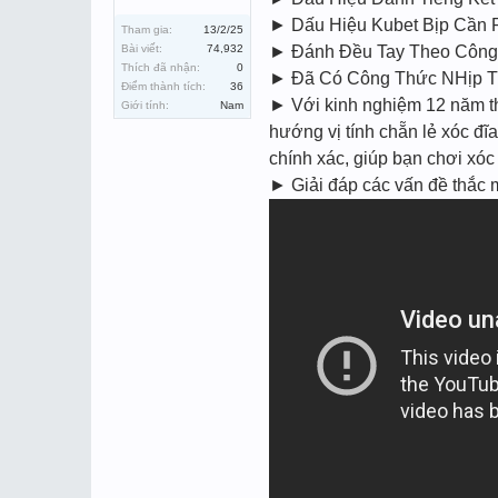
► Dấu Hiệu Kubet Bịp Cần P
Tham gia:
13/2/25
Bài viết:
74,932
► Đánh Đều Tay Theo Công 
Thích đã nhận:
0
► Đã Có Công Thức NHịp Thê
Điểm thành tích:
36
► Với kinh nghiệm 12 năm thực 
Giới tính:
Nam
hướng vị tính chẵn lẻ xóc đi
chính xác, giúp bạn chơi x
► Giải đáp các vấn đề thắc 