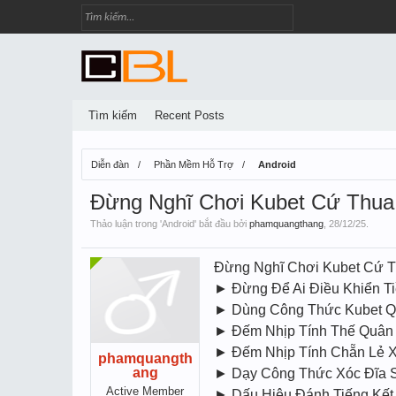
Tìm kiếm
Recent Posts
Diễn đàn
Phần Mềm Hỗ Trợ
Android
Đừng Nghĩ Chơi Kubet Cứ Thua 
Thảo luận trong '
Android
' bắt đầu bởi
phamquangthang
,
28/12/25
.
Đừng Nghĩ Chơi Kubet Cứ T
► Đừng Để Ai Điều Khiển Ti
► Dùng Công Thức Kubet Q
► Đếm Nhịp Tính Thế Quân 
► Đếm Nhịp Tính Chẵn Lẻ 
phamquangth
ang
► Dạy Công Thức Xóc Đĩ
Active Member
► Dấu Hiệu Đánh Tiếng Kết