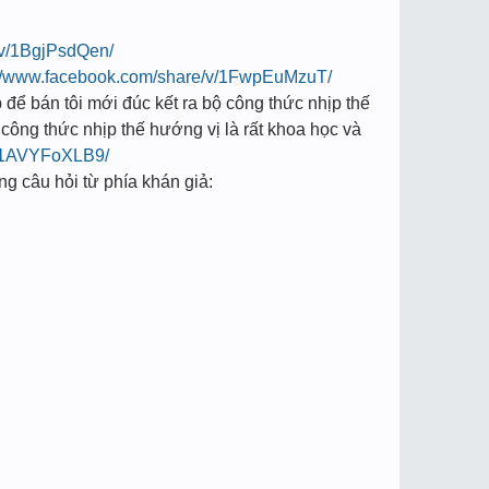
/v/1BgjPsdQen/
://www.facebook.com/share/v/1FwpEuMzuT/
để bán tôi mới đúc kết ra bộ công thức nhịp thế
g công thức nhịp thế hướng vị là rất khoa học và
v/1AVYFoXLB9/
g câu hỏi từ phía khán giả: